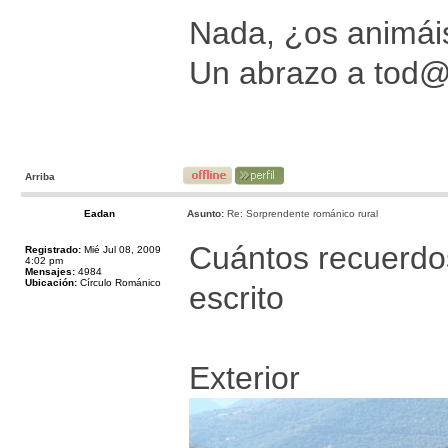
Nada, ¿os animáis
Un abrazo a tod
Arriba
Eadan
Asunto:
Re: Sorprendente románico rural
Cuántos recuerdos 
Registrado:
Mié Jul 08, 2009
4:02 pm
Mensajes:
4984
Ubicación:
Círculo Románico
escrito
Exterior