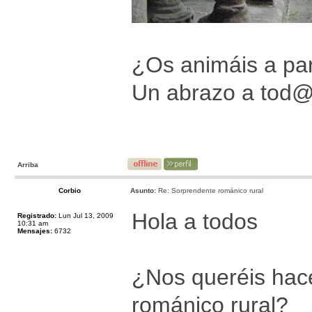
¿Os animáis a par
Un abrazo a tod
Arriba
Corbio
Asunto:
Re: Sorprendente románico rural
Hola a todos
Registrado:
Lun Jul 13, 2009
10:31 am
Mensajes:
6732
¿Nos queréis hace
románico rural?