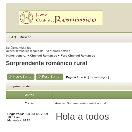
FAQ
Buscar
Su última visita fue:
Buscar temas sin respuesta
|
Ver temas activos
Índice general
»
Club del Románico
»
Foro Club del Románico
Sorprendente románico rural
Página
1
de
4
[ 39 mensajes ]
Imprimir vista
Autor
Corbio
Asunto:
Sorprendente románico rural
Hola a todos
Registrado:
Lun Jul 13, 2009
10:31 am
Mensajes:
6732