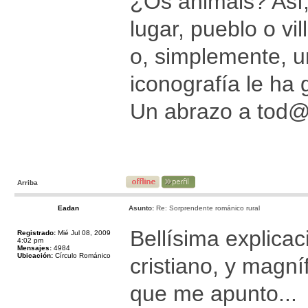
¿Os animáis? Así,
lugar, pueblo o vi
o, simplemente, u
iconografía le ha 
Un abrazo a tod
Arriba
Eadan
Asunto:
Re: Sorprendente románico rural
Bellísima explicac
Registrado:
Mié Jul 08, 2009
4:02 pm
Mensajes:
4984
Ubicación:
Círculo Románico
cristiano, y magní
que me apunto...