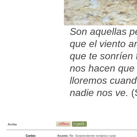
Son aquellas p
que el viento ar
que te sonríen t
nos hacen que
lloremos cuan
nadie nos ve.
(
Arriba
Corbio
Asunto:
Re: Sorprendente románico rural