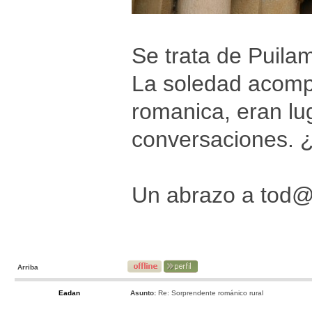
Se trata de Puila
La soledad acomp
romanica, eran lu
conversaciones. ¿
Un abrazo a tod
Arriba
Eadan
Asunto:
Re: Sorprendente románico rural