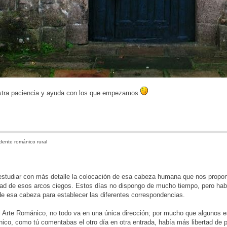
stra paciencia y ayuda con los que empezamos
ente románico rural
estudiar con más detalle la colocación de esa cabeza humana que nos propon
dad de esos arcos ciegos. Estos días no dispongo de mucho tiempo, pero habr
de esa cabeza para establecer las diferentes correspondencias.
l Arte Románico, no todo va en una única dirección; por mucho que algunos es
ico, como tú comentabas el otro día en otra entrada, había más libertad d