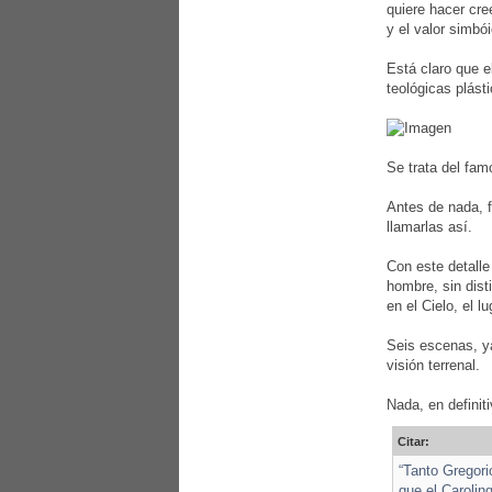
quiere hacer cre
y el valor simbó
Está claro que e
teológicas plás
Se trata del fa
Antes de nada, f
llamarlas así.
Con este detalle
hombre, sin dist
en el Cielo, el 
Seis escenas, ya
visión terrenal.
Nada, en definit
Citar:
“Tanto Gregori
que el Carolin