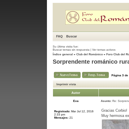
FAQ
Buscar
Su última visita fue:
Buscar temas sin respuesta
|
Ver temas activos
Índice general
»
Club del Románico
»
Foro Club del 
Sorprendente románico rur
Página
3
de
Imprimir vista
Autor
Eva
Asunto:
Re: Sorprend
Gracias Corbio!
Registrado:
Mar Jul 12, 2016
2:33 pm
Muy hermosa expl
Mensajes:
21