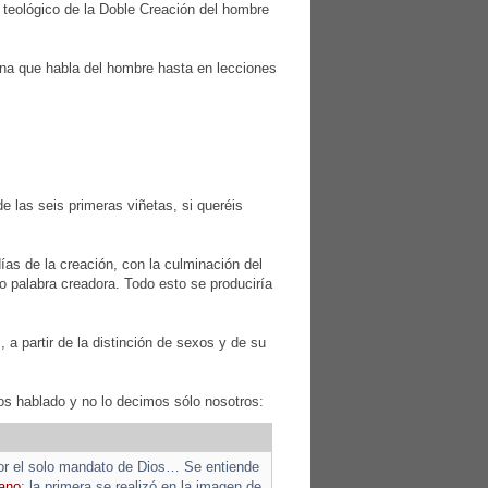
 teológico de la Doble Creación del hombre
iana que habla del hombre hasta en lecciones
e las seis primeras viñetas, si queréis
días de la creación, con la culminación del
o palabra creadora. Todo esto se produciría
 a partir de la distinción de sexos y de su
mos hablado y no lo decimos sólo nosotros:
por el solo mandato de Dios… Se entiende
mano
: la primera se realizó en la imagen de