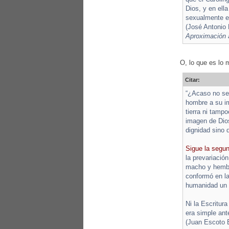
Dios, y en ell
sexualmente en
(José Antonio
Aproximación a
O, lo que es lo 
Citar:
“¿Acaso no se 
hombre a su i
tierra ni tamp
imagen de Dios
dignidad sino 
Sigue la segu
la prevariació
macho y hembra
conformó en la
humanidad un m
Ni la Escritur
era simple ant
(Juan Escoto 