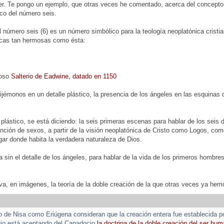
er. Te pongo un ejemplo, que otras veces he comentado, acerca del concepto
ico del número seis.
l número seis (6) es un número simbólico para la teología neoplatónica crist
ticas tan hermosas como ésta:
moso
Salterio de Eadwine, datado en 1150
ijémonos en un detalle plástico, la presencia de los ángeles en las esquinas d
 plástico, se está diciendo: la seis primeras escenas para hablar de los seis 
inción de sexos, a partir de la visión neoplatónica de Cristo como Logos, com
lugar donde habita la verdadera naturaleza de Dios.
 sin el detalle de los ángeles, para hablar de la vida de los primeros hombres,
iva, en imágenes, la teoría de la doble creación de la que otras veces ya he
o de Nisa como Eriúgena consideran que la creación entera fue establecida 
gio está aceptando del Capadocio
la doctrina de la doble creación del ser hu