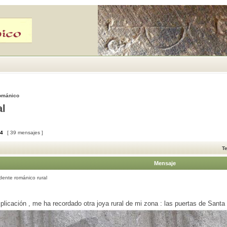
Románico
al
4
[ 39 mensajes ]
T
Mensaje
ente románico rural
icación , me ha recordado otra joya rural de mi zona : las puertas de Santa