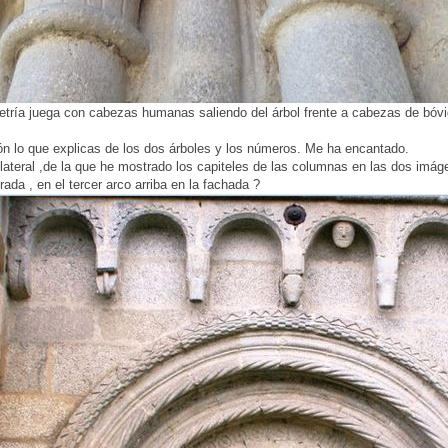
etría juega con cabezas humanas saliendo del árbol frente a cabezas de bóvid
ón lo que explicas de los dos árboles y los números. Me ha encantado.
lateral ,de la que he mostrado los capiteles de las columnas en las dos imáge
da , en el tercer arco arriba en la fachada ?