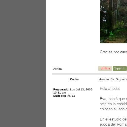
Gracias por vue
Arriba
Corbio
Asunto:
Re: Sorprend
Hola a todos
Registrado:
Lun Jul 13, 2009
10:31 am
Mensajes:
6732
Eva, habrá que 
seis en la canti
colocan al lado 
En el estudio de
época del Román