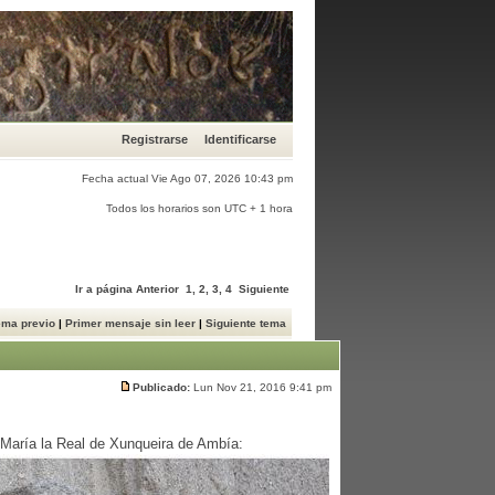
Registrarse
Identificarse
Fecha actual Vie Ago 07, 2026 10:43 pm
Todos los horarios son UTC + 1 hora
Ir a página
Anterior
1
,
2
,
3
,
4
Siguiente
ema previo
|
Primer mensaje sin leer
|
Siguiente tema
Publicado:
Lun Nov 21, 2016 9:41 pm
 María la Real de Xunqueira de Ambía: