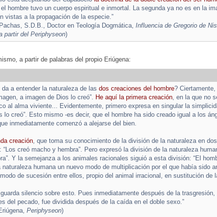
a el hombre tuvo un cuerpo espiritual e inmortal. La segunda ya no es en la im
 vistas a la propagación de la especie.”
 Pachas, S.D.B., Doctor en Teología Dogmática,
Influencia de Gregorio de Ni
 partir del Periphyseon
)
mismo, a partir de palabras del propio Eriúgena:
da a entender la naturaleza de las
dos creaciones del hombre
? Ciertamente, 
magen, a imagen de Dios lo creó”.
He aquí la primera creación
, en la que no 
oco al alma viviente... Evidentemente, primero expresa en singular la simplicid
 lo creó”. Esto mismo -es decir, que el hombre ha sido creado igual a los án
que inmediatamente comenzó a alejarse del bien.
nda creación
, que toma su conocimiento de la división de la naturaleza en dos
n: “Los creó macho y hembra”. Pero expresó la división de la naturaleza humana
”. Y la semejanza a los animales racionales siguió a esta división: “El homb
 naturaleza humana un nuevo modo de multiplicación por el que había sido a
odo de sucesión entre ellos, propio del animal irracional, en sustitución de l
a guarda silencio sobre esto. Pues inmediatamente después de la trasgresión
es del pecado, fue dividida después de la caída en el doble sexo.”
Eriúgena,
Periphyseon
)