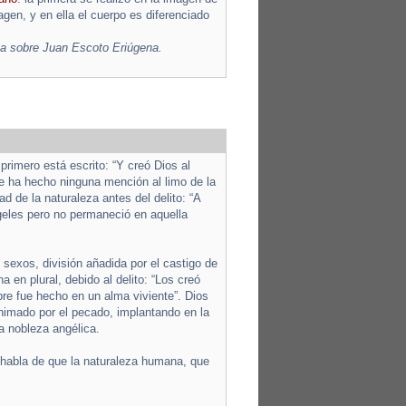
agen, y en ella el cuerpo es diferenciado
sa sobre Juan Escoto Eriúgena.
primero está escrito: “Y creó Dios al
se ha hecho ninguna mención al limo de la
ad de la naturaleza antes del delito: “A
geles pero no permaneció en aquella
 sexos, división añadida por el castigo de
 en plural, debido al delito: “Los creó
re fue hecho en un alma viviente”. Dios
nimado por el pecado, implantando en la
a nobleza angélica.
, habla de que la naturaleza humana, que