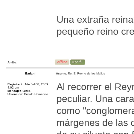
Una extraña reina
pequeño reino cre
Arriba
Eadan
Asunto:
Re: El Reyno de los Mallos
Al recorrer el Rey
Registrado:
Mié Jul 08, 2009
4:02 pm
Mensajes:
4984
Ubicación:
Círculo Románico
peculiar. Una car
como "conglomerad
márgenes de las de