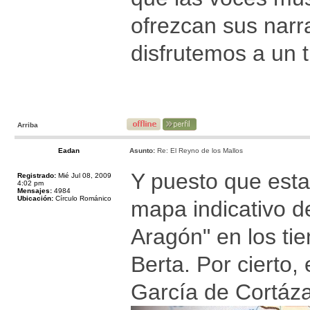
ofrezcan sus nar
disfrutemos a un 
Arriba
Eadan
Asunto:
Re: El Reyno de los Mallos
Y puesto que esta
Registrado:
Mié Jul 08, 2009
4:02 pm
Mensajes:
4984
Ubicación:
Círculo Románico
mapa indicativo d
Aragón" en los ti
Berta. Por cierto
García de Cortáza