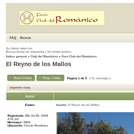
FAQ
Buscar
Su última visita fue:
Buscar temas sin respuesta
|
Ver temas activos
Índice general
»
Club del Románico
»
Foro Club del Románico
El Reyno de los Mallos
Página
1
de
5
[ 41 mensajes ]
Imprimir vista
Autor
Eadan
Asunto:
El Reyno de los Mallos
Registrado:
Mié Jul 08, 2009
4:02 pm
Mensajes:
4984
Ubicación:
Círculo Románico