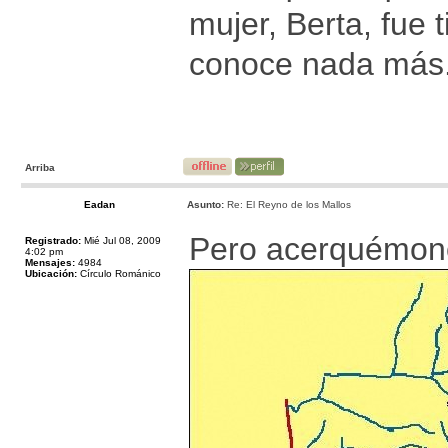
mujer, Berta, fue t
conoce nada más
Arriba
Eadan
Asunto:
Re: El Reyno de los Mallos
Pero acerquémono
Registrado:
Mié Jul 08, 2009
4:02 pm
Mensajes:
4984
Ubicación:
Círculo Románico