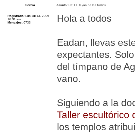
Corbio
Asunto:
Re: El Reyno de los Mallos
Hola a todos
Registrado:
Lun Jul 13, 2009
10:31 am
Mensajes:
6733
Eadan, llevas est
expectantes. Solo
del tímpano de Ag
vano.
Siguiendo a la do
Taller escultórico 
los templos atrib