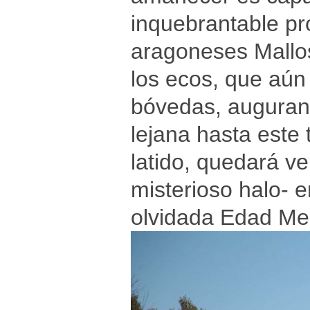
inquebrantable pro
aragoneses Mallos
los ecos, que aú
bóvedas, auguran
lejana hasta este 
latido, quedará v
misterioso halo- e
olvidada Edad Med