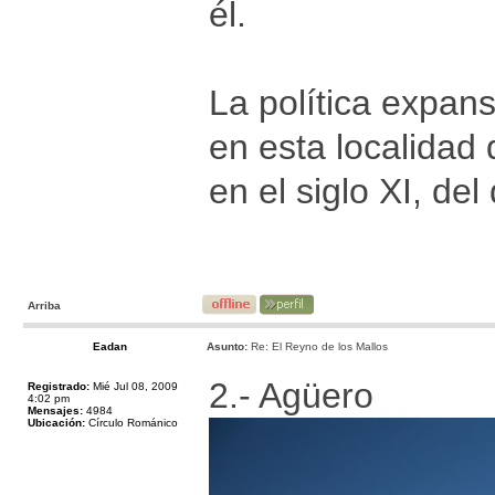
él.
La política expans
en esta localidad
en el siglo XI, de
Arriba
Eadan
Asunto:
Re: El Reyno de los Mallos
2.- Agüero
Registrado:
Mié Jul 08, 2009
4:02 pm
Mensajes:
4984
Ubicación:
Círculo Románico