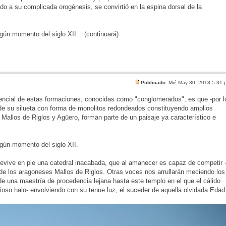
do a su complicada orogénesis, se convirtió en la espina dorsal de la
ún momento del siglo XII... (continuará)
Publicado:
Mié May 30, 2018 5:31
 esencial de estas formaciones, conocidas como "conglomerados", es que -por l
n de su silueta con forma de monolitos redondeados constituyendo amplios
 Mallos de Riglos y Agüero, forman parte de un paisaje ya característico e
gún momento del siglo XII.
revive en pie una catedral inacabada, que al amanecer es capaz de competir 
s de los aragoneses Mallos de Riglos. Otras voces nos arrullarán meciendo los
 una maestría de procedencia lejana hasta este templo en el que el cálido
erioso halo- envolviendo con su tenue luz, el suceder de aquella olvidada Edad