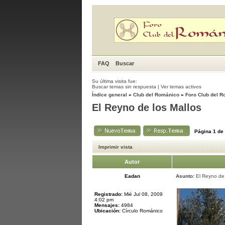
FAQ
Buscar
Su última visita fue:
Buscar temas sin respuesta
|
Ver temas activos
Índice general
»
Club del Románico
»
Foro Club del 
El Reyno de los Mallos
Página
1
de
Imprimir vista
Autor
Eadan
Asunto:
El Reyno de 
Registrado:
Mié Jul 08, 2009
4:02 pm
Mensajes:
4984
Ubicación:
Círculo Románico