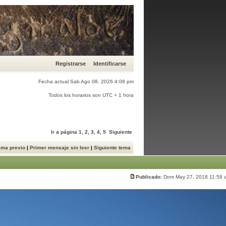
Registrarse
Identificarse
Fecha actual Sab Ago 08, 2026 4:08 pm
Todos los horarios son UTC + 1 hora
Ir a página
1
,
2
,
3
,
4
,
5
Siguiente
ema previo
|
Primer mensaje sin leer
|
Siguiente tema
Publicado:
Dom May 27, 2018 11:58