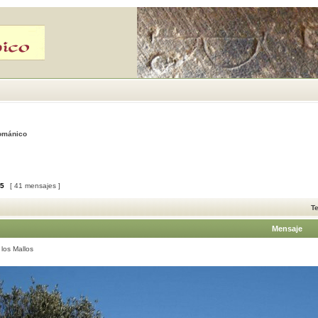
Románico
5
[ 41 mensajes ]
T
Mensaje
los Mallos