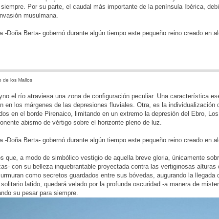
siempre. Por su parte, el caudal más importante de la península Ibérica, debi
 invasión musulmana.
a -Doña Berta- gobernó durante algún tiempo este pequeño reino creado en alg
 de los Mallos
eyno el río atraviesa una zona de configuración peculiar. Una característica
n en los márgenes de las depresiones fluviales. Otra, es la individualizació
dos en el borde Pirenaico, limitando en un extremo la depresión del Ebro, Los
ponente abismo de vértigo sobre el horizonte pleno de luz.
a -Doña Berta- gobernó durante algún tiempo este pequeño reino creado en al
os que, a modo de simbólico vestigio de aquella breve gloria, únicamente sob
zas- con su belleza inquebrantable proyectada contra las vertiginosas altura
urmuran como secretos guardados entre sus bóvedas, augurando la llegada de
 solitario latido, quedará velado por la profunda oscuridad -a manera de mist
ando su pesar para siempre.