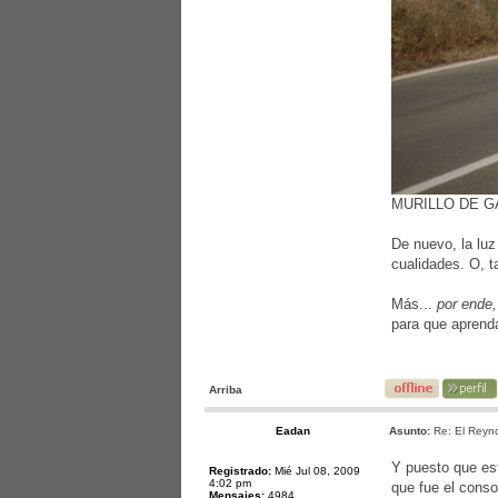
MURILLO DE G
De nuevo, la luz
cualidades. O, t
Más...
por ende,
para que aprend
Arriba
Eadan
Asunto:
Re: El Reyno
Y puesto que est
Registrado:
Mié Jul 08, 2009
4:02 pm
que fue el conso
Mensajes:
4984