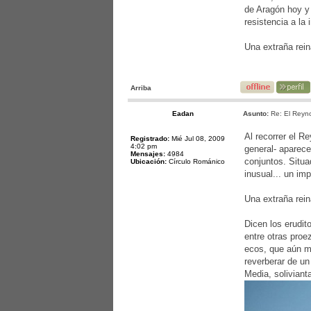
de Aragón hoy y 
resistencia a la
Una extraña rein
Arriba
Eadan
Asunto:
Re: El Reyno
Al recorrer el R
Registrado:
Mié Jul 08, 2009
4:02 pm
general- aparece
Mensajes:
4984
conjuntos. Situa
Ubicación:
Círculo Románico
inusual... un im
Una extraña rein
Dicen los erudit
entre otras proe
ecos, que aún m
reverberar de un
Media, soliviant