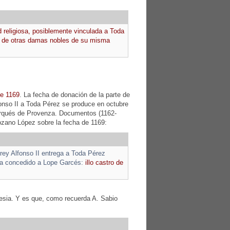
 religiosa, posiblemente vinculada a Toda
lo de otras damas nobles de su misma
de 1169
. La fecha de donación de la parte de
Alfonso II a Toda Pérez se produce en octubre
arqués de Provenza. Documentos (1162-
ozano López sobre la fecha de 1169:
rey Alfonso II entrega a Toda Pérez
bía concedido a Lope Garcés:
illo castro de
glesia. Y es que, como recuerda A. Sabio