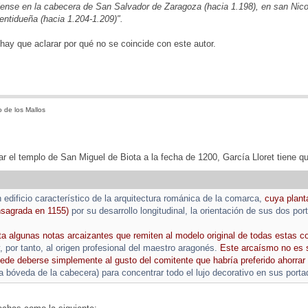
ilense en la cabecera de San Salvador de Zaragoza (hacia 1.198), en san Nico
entidueña (hacia 1.204-1.209)".
hay que aclarar por qué no se coincide con este autor.
 de los Mallos
ar el templo de San Miguel de Biota a la fecha de 1200, García Lloret tiene q
n edificio característico de la arquitectura románica de la comarca,
cuya plant
nsagrada en 1155)
por su desarrollo longitudinal, la orientación de sus dos por
ta algunas notas arcaizantes que remiten al modelo original de todas estas co
, por tanto, al origen profesional del maestro aragonés.
Este arcaísmo no es 
ede deberse simplemente al gusto del comitente que habría preferido ahorrar
la bóveda de la cabecera) para concentrar todo el lujo decorativo en sus porta