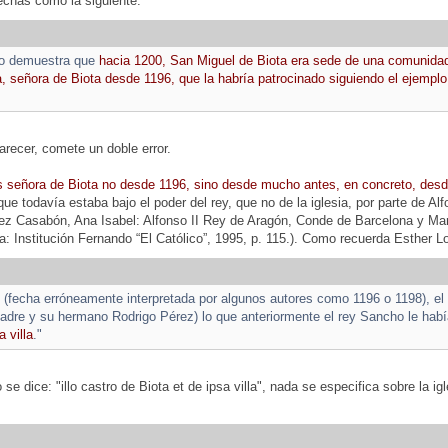
echas como la siguiente:
do demuestra que
hacia 1200, San Miguel de Biota era sede de una comunidad
, señora de Biota desde 1196, que la habría patrocinado siguiendo el ejemp
recer, comete un doble error.
s señora de Biota no desde 1196, sino desde mucho antes, en concreto, des
a que todavía estaba bajo el poder del rey, que no de la iglesia, por parte de 
ez Casabón, Ana Isabel: Alfonso II Rey de Aragón, Conde de Barcelona y M
 Institución Fernando “El Católico”, 1995, p. 115.). Como recuerda Esther L
(fecha erróneamente interpretada por algunos autores como 1196 o 1198), el 
madre y su hermano Rodrigo Pérez) lo que anteriormente el rey Sancho le ha
a villa
."
se dice: "illo castro de Biota et de ipsa villa", nada se especifica sobre la i