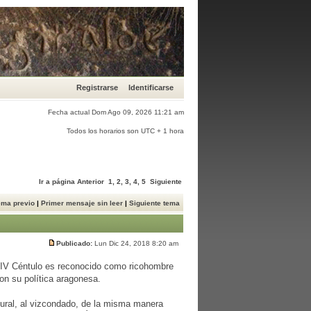
Registrarse
Identificarse
Fecha actual Dom Ago 09, 2026 11:21 am
Todos los horarios son UTC + 1 hora
Ir a página
Anterior
1
,
2
,
3
,
4
,
5
Siguiente
ema previo
|
Primer mensaje sin leer
|
Siguiente tema
Publicado:
Lun Dic 24, 2018 8:20 am
n IV Céntulo es reconocido como ricohombre
on su política aragonesa.
tural, al vizcondado, de la misma manera