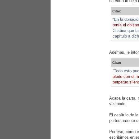
La carta lo deja
Citar:
“En la donació
tenía el obis
Cristina que t
capítulo a dic
Además, le info
Citar:
“Todo esto pue
pleito con el 
perpetuo silen
Acaba la carta, 
vizconde.
El capítulo de l
perfectamente su
Por eso, como e
escribimos en es