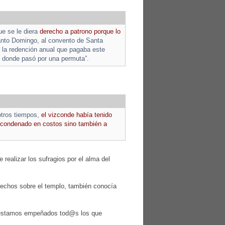
e se le diera
derecho a patrono porque lo
Santo Domingo, al convento de Santa
or la redención anual que pagaba este
r, donde pasó por una permuta”.
otros tiempos,
el vizconde había tenido
e condenado en costos sino también a
 realizar los sufragios por el alma del
derechos sobre el templo, también conocía
o estamos empeñados tod@s los que