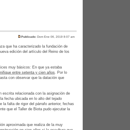
Publicado:
Dom Ene 06, 2019 8:07 am
anza que ha caracterizado la fundación de
eva edición del artículo del Reino de los
atices muy básicos: En que ya estaba
nifique entre setenta y cien años
. Por lo
basta con observar que la datación que
escrita relacionada con la asignación de
a fecha ubicada en lo alto del tejado
la falta de rigor del párrafo anterior, fechas
nte que el Taller de Biota pudo ejecutar la
ción aproximada que realiza de la muy
nstrucción en cien años si la escultura que