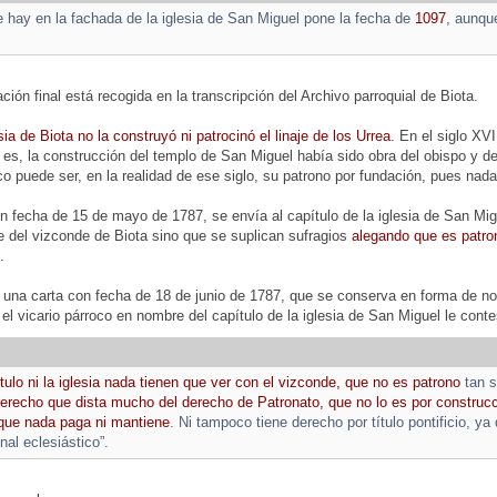
e hay en la fachada de la iglesia de San Miguel pone la fecha de
1097
, aunque
ión final está recogida en la transcripción del Archivo parroquial de Biota.
esia de Biota no la construyó ni patrocinó el linaje de los Urrea
. En el siglo XVI
o es, la construcción del templo de San Miguel había sido obra del obispo y d
puede ser, en la realidad de ese siglo, su patrono por fundación, pues nada
 fecha de 15 de mayo de 1787, se envía al capítulo de la iglesia de San Migu
te del vizconde de Biota sino que se suplican sufragios
alegando que es patro
.
una carta con fecha de 18 de junio de 1787, que se conserva en forma de not
 el vicario párroco en nombre del capítulo de la iglesia de San Miguel le conte
tulo ni la iglesia nada tienen que ver con el vizconde, que no es patrono
tan s
erecho que dista mucho del derecho de Patronato, que no lo es por construcció
 que nada paga ni mantiene
. Ni tampoco tiene derecho por título pontificio, y
unal eclesiástico”.