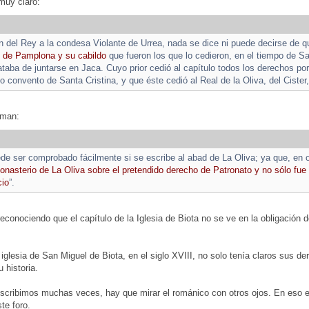
 muy claro:
n del Rey a la condesa Violante de Urrea, nada se dice ni puede decirse de qu
po de Pamplona y su cabildo
que fueron los que lo cedieron, en el tiempo de 
rataba de juntarse en Jaca. Cuyo prior cedió al capítulo todos los derechos p
ho convento de Santa Cristina, y que éste cedió al Real de la Oliva, del Ciste
rman:
de ser comprobado fácilmente si se escribe al abad de La Oliva; ya que, en 
monasterio de La Oliva sobre el pretendido derecho de Patronato y no sólo fu
cio
”.
reconociendo que el capítulo de la Iglesia de Biota no se ve en la obligación de
a iglesia de San Miguel de Biota, en el siglo XVIII, no solo tenía claros sus 
 historia.
scribimos muchas veces, hay que mirar el románico con otros ojos. En es
te foro.