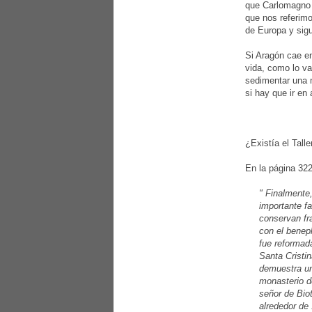
que Carlomagno i
que nos referimo
de Europa y sig
Si Aragón cae en
vida, como lo va
sedimentar una m
si hay que ir en
¿Existía el Tall
En la página 322 
" Finalmente
importante fa
conservan fr
con el benepl
fue reformad
Santa Cristin
demuestra un
monasterio d
señor de Bio
alrededor de 