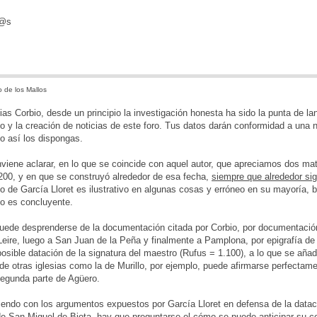
d@s
 de los Mallos
ias Corbio, desde un principio la investigación honesta ha sido la punta de l
 y la creación de noticias de este foro. Tus datos darán conformidad a una nu
o así los dispongas.
viene aclarar, en lo que se coincide con aquel autor, que apreciamos dos m
200, y en que se construyó alrededor de esa fecha,
siempre que alrededor sig
o de García Lloret es ilustrativo en algunas cosas y erróneo en su mayoría, 
 no es concluyente.
de desprenderse de la documentación citada por Corbio, por documentación 
Leire, luego a San Juan de la Peña y finalmente a Pamplona, por epigrafía de l
posible datación de la signatura del maestro (Rufus = 1.100), a lo que se añade 
 de otras iglesias como la de Murillo, por ejemplo, puede afirmarse perfectame
segunda parte de Agüero.
iendo con los argumentos expuestos por García Lloret en defensa de la data
de San Miguel de Biota, hay que preguntarse el cómo se puede anticipar su co