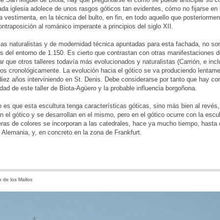
da iglesia adolece de unos rasgos góticos tan evidentes, cómo no fijarse en la
la vestimenta, en la técnica del bulto, en fin, en todo aquello que posteriormen
ontraposición al románico imperante a principios del siglo XII.
cas naturalistas y de modernidad técnica apuntadas para esta fachada, no son
 del entorno de 1.150. Es cierto que contrastan con otras manifestaciones 
 que otros talleres todavía más evolucionados y naturalistas (Carrión, e inc
os cronológicamente. La evolución hacia el gótico se va produciendo lentamen
iez años interviniendo en St. Denis. Debe considerarse por tanto que hay con
idad de este taller de Biota-Agüero y la probable influencia borgoñona.
es que esta escultura tenga características góticas, sino más bien al revés,
n el gótico y se desarrollan en el mismo, pero en el gótico ocurre con la escu
eras de colores se incorporan a las catedrales, hace ya mucho tiempo, hast
 Alemania, y, en concreto en la zona de Frankfurt.
 de los Mallos