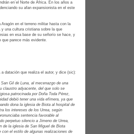
ndrán en´el Norte de África. En los años a
denciando su afan expansionista en el este
Aragón en el terreno militar hasta con la
y una cultura cristiana sobre la que
lesias en esa base de su señorío se hace, y
lo que parece más evidente.
a datación que realiza el autor, y dice (sic):
de San Gil de Luna, al mecenazgo de una
u claustro adyacente, del que solo se
ligiosa patrocinada por Doña Toda Pérez,
nidad debió tener una vida efímera, ya que
ndo dona la iglesia de Biota al hospital de
ra los intereses de los Urrea, según
ronunciaba sentencia favorable al
do perpetuo silencio a Jimeno de Urrea,
 de la iglesia de San Miguel de Biota
 con el estilo de algunas realizaciones de