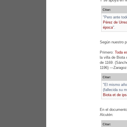
Y se apoya en f
Citar:
"Pero ante to
Pérez de Urrea
época
".
Según nuestro pa
Primero:
Toda e
la villa de Biot
de 1169. (Sánch
1196) —Zaragoza:
Citar:
"El mismo año 
(fallecida su 
Biota et de ips
En el documento 
Alcutén:
Citar: