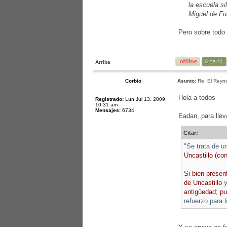
la escuela s
Miguel de Fu
Pero sobre todo 
Arriba
Corbio
Asunto:
Re: El Reyno
Hola a todos
Registrado:
Lun Jul 13, 2009
10:31 am
Mensajes:
6734
Eadan, para llev
Citar:
"Se trata de u
Uncastillo (co
Si bien presen
de Uncastillo
y
antigüedad; pu
refuerzo para 