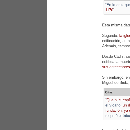
“En la cruz qu
1170
”.
Esta misma datac
Segundo:
la igl
edificación, est
Además, tampoco 
Desde Cádiz, con
notifica la muer
sus antecesores
Sin embargo, en 
Miguel de Biota,
Citar:
“
Que ni el capí
el vicario,
un d
fundación, ya
requirió el trib