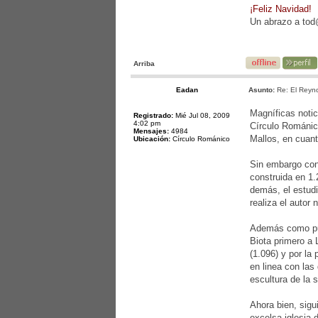
¡Feliz Navidad!
Un abrazo a to
Arriba
Eadan
Asunto:
Re: El Reyno
Magníficas notic
Registrado:
Mié Jul 08, 2009
4:02 pm
Círculo Románico
Mensajes:
4984
Mallos, en cuant
Ubicación:
Círculo Románico
Sin embargo con
construida en 1.
demás, el estudi
realiza el autor
Además como pue
Biota primero a 
(1.096) y por la 
en linea con las
escultura de la 
Ahora bien, sigu
excelsa iglesia 