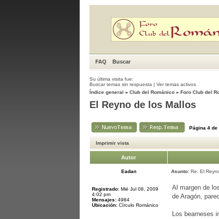
FAQ
Buscar
Su última visita fue:
Buscar temas sin respuesta
|
Ver temas activos
Índice general
»
Club del Románico
»
Foro Club del 
El Reyno de los Mallos
Página
4
de
Imprimir vista
Autor
Eadan
Asunto:
Re: El Reyno
Al margen de lo
Registrado:
Mié Jul 08, 2009
4:02 pm
de Aragón, parec
Mensajes:
4984
Ubicación:
Círculo Románico
Los bearneses in