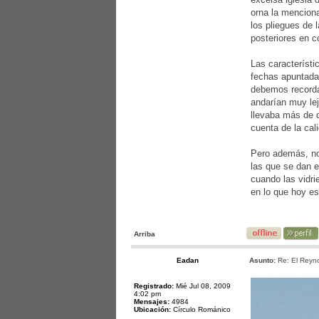
orna la menciona
los pliegues de 
posteriores en c
Las característi
fechas apuntadas
debemos recordar
andarían muy lej
llevaba más de d
cuenta de la cal
Pero además, no 
las que se dan e
cuando las vidri
en lo que hoy es
Arriba
Eadan
Asunto:
Re: El Reyno
Registrado:
Mié Jul 08, 2009
4:02 pm
Mensajes:
4984
Ubicación:
Círculo Románico