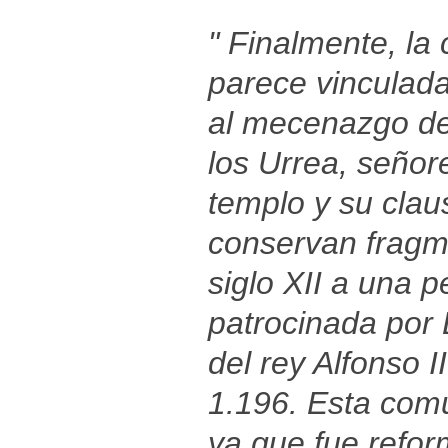
" Finalmente, la
parece vinculada
al mecenazgo de
los Urrea, señor
templo y su clau
conservan fragme
siglo XII a una 
patrocinada por 
del rey Alfonso 
1.196. Esta comu
ya que fue refo