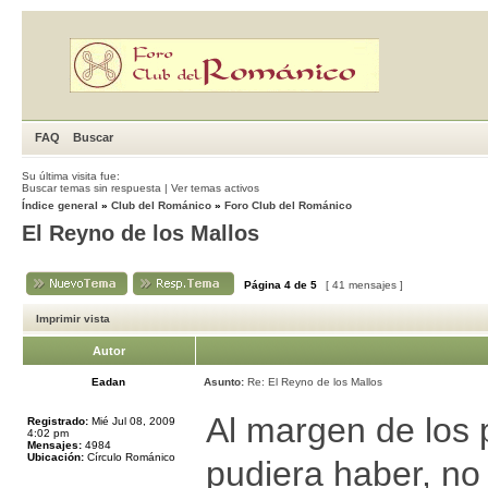
FAQ
Buscar
Su última visita fue:
Buscar temas sin respuesta
|
Ver temas activos
Índice general
»
Club del Románico
»
Foro Club del Románico
El Reyno de los Mallos
Página
4
de
5
[ 41 mensajes ]
Imprimir vista
Autor
Eadan
Asunto:
Re: El Reyno de los Mallos
Al margen de los p
Registrado:
Mié Jul 08, 2009
4:02 pm
Mensajes:
4984
Ubicación:
Círculo Románico
pudiera haber, no