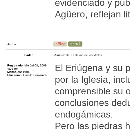
evidenciado y publ
Agüero, reflejan 
Arriba
Eadan
Asunto:
Re: El Reyno de los Mallos
El Eriúgena y su 
Registrado:
Mié Jul 08, 2009
4:02 pm
Mensajes:
4984
Ubicación:
Círculo Románico
por la Iglesia, inc
comprensible su o
conclusiones dedu
endogámicas.
Pero las piedras 