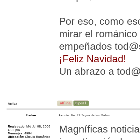
Por eso, como es
mirar el románico
empeñados tod@s 
¡Feliz Navidad!
Un abrazo a tod
Arriba
Eadan
Asunto:
Re: El Reyno de los Mallos
Magníficas noticia
Registrado:
Mié Jul 08, 2009
4:02 pm
Mensajes:
4984
Ubicación:
Círculo Románico