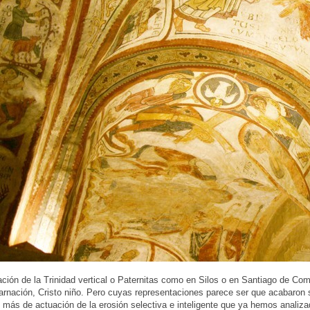
ción de la Trinidad vertical o Paternitas como en Silos o en Santiago de Co
rnación, Cristo niño. Pero cuyas representaciones parece ser que acabaron su
más de actuación de la erosión selectiva e inteligente que ya hemos analiza