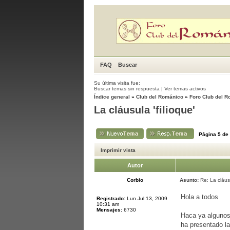
FAQ
Buscar
Su última visita fue:
Buscar temas sin respuesta
|
Ver temas activos
Índice general
»
Club del Románico
»
Foro Club del 
La cláusula 'filioque'
Página
5
de
Imprimir vista
Autor
Corbio
Asunto:
Re: La cláusu
Hola a todos
Registrado:
Lun Jul 13, 2009
10:31 am
Mensajes:
6730
Haca ya algunos 
ha presentado la