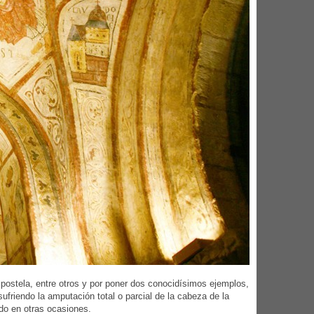
mpostela, entre otros y por poner dos conocidísimos ejemplos,
friendo la amputación total o parcial de la cabeza de la
do en otras ocasiones.