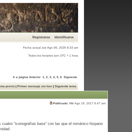
Registrarse
Identificarse
Fecha actual Jue Ago 06, 2026 8:33 am
Todos los horarios son UTC + 1 hora
Ir a página
Anterior
1
,
2
,
3
,
4
,
5
,
6
Siguiente
ema previo
|
Primer mensaje sin leer
|
Siguiente tema
Publicado:
Mié Ago 16, 2017 6:47 am
 cuatro “iconografías base” con las que el románico hispano
inidad.