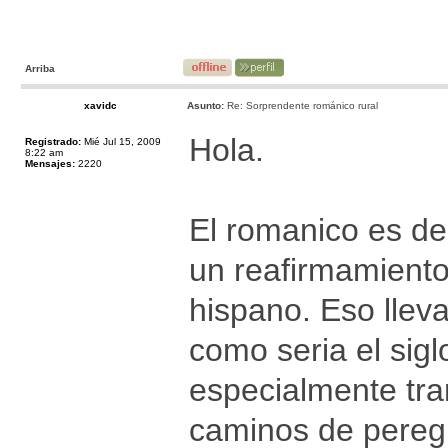
Arriba
xavidc
Asunto:
Re: Sorprendente románico rural
Hola.
Registrado:
Mié Jul 15, 2009
8:22 am
Mensajes:
2220
El romanico es de 
un reafirmamiento
hispano. Eso lle
como seria el sigl
especialmente tra
caminos de peregri