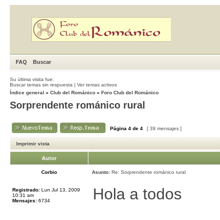
FAQ
Buscar
Su última visita fue:
Buscar temas sin respuesta
|
Ver temas activos
Índice general
»
Club del Románico
»
Foro Club del Románico
Sorprendente románico rural
Página
4
de
4
[ 39 mensajes ]
Imprimir vista
Autor
Corbio
Asunto:
Re: Sorprendente románico rural
Hola a todos
Registrado:
Lun Jul 13, 2009
10:31 am
Mensajes:
6734