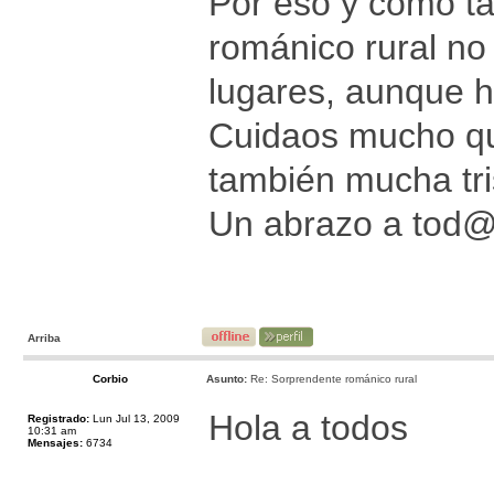
Por eso y como ta
románico rural no
lugares, aunque 
Cuidaos mucho que
también mucha tri
Un abrazo a tod
Arriba
Corbio
Asunto:
Re: Sorprendente románico rural
Hola a todos
Registrado:
Lun Jul 13, 2009
10:31 am
Mensajes:
6734