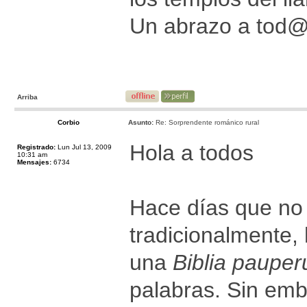
Un abrazo a tod
Arriba
Corbio
Asunto:
Re: Sorprendente románico rural
Hola a todos
Registrado:
Lun Jul 13, 2009
10:31 am
Mensajes:
6734
Hace días que no 
tradicionalmente,
una
Biblia paupe
palabras. Sin emb