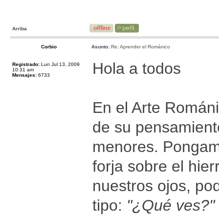
Arriba
Corbio
Asunto:
Re: Aprender el Románico
Hola a todos
Registrado:
Lun Jul 13, 2009
10:31 am
Mensajes:
6733
En el Arte Románi
de su pensamiento
menores. Pongamo
forja sobre el hi
nuestros ojos, p
tipo:
"¿Qué ves?"