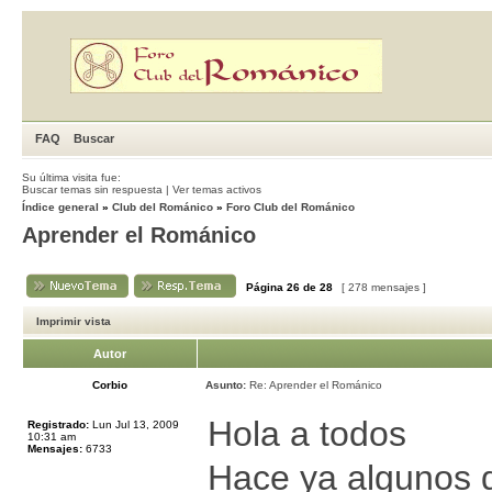
FAQ
Buscar
Su última visita fue:
Buscar temas sin respuesta
|
Ver temas activos
Índice general
»
Club del Románico
»
Foro Club del Románico
Aprender el Románico
Página
26
de
28
[ 278 mensajes ]
Imprimir vista
Autor
Corbio
Asunto:
Re: Aprender el Románico
Hola a todos
Registrado:
Lun Jul 13, 2009
10:31 am
Mensajes:
6733
Hace ya algunos 