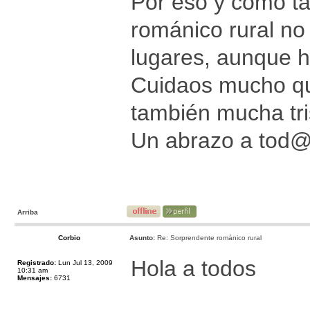
Por eso y como ta
románico rural no
lugares, aunque 
Cuidaos mucho que
también mucha tri
Un abrazo a tod
Arriba
Corbio
Asunto:
Re: Sorprendente románico rural
Hola a todos
Registrado:
Lun Jul 13, 2009
10:31 am
Mensajes:
6731