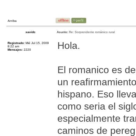
Arriba
xavidc
Asunto:
Re: Sorprendente románico rural
Hola.
Registrado:
Mié Jul 15, 2009
8:22 am
Mensajes:
2220
El romanico es de 
un reafirmamiento
hispano. Eso lle
como seria el sigl
especialmente tra
caminos de peregri