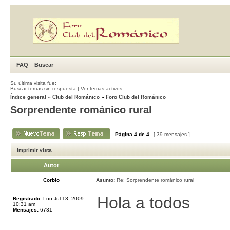
FAQ
Buscar
Su última visita fue:
Buscar temas sin respuesta
|
Ver temas activos
Índice general
»
Club del Románico
»
Foro Club del Románico
Sorprendente románico rural
Página
4
de
4
[ 39 mensajes ]
Imprimir vista
Autor
Corbio
Asunto:
Re: Sorprendente románico rural
Hola a todos
Registrado:
Lun Jul 13, 2009
10:31 am
Mensajes:
6731