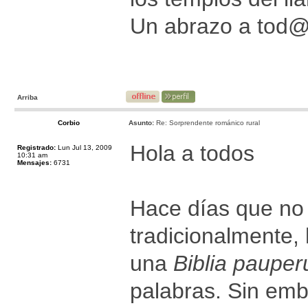
Un abrazo a tod
Arriba
Corbio
Asunto:
Re: Sorprendente románico rural
Hola a todos
Registrado:
Lun Jul 13, 2009
10:31 am
Mensajes:
6731
Hace días que no 
tradicionalmente,
una
Biblia paupe
palabras. Sin emb