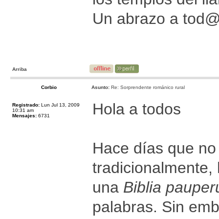
Un abrazo a tod
Arriba
Corbio
Asunto:
Re: Sorprendente románico rural
Hola a todos
Registrado:
Lun Jul 13, 2009
10:31 am
Mensajes:
6731
Hace días que no 
tradicionalmente,
una
Biblia paupe
palabras. Sin emb