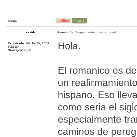
Arriba
xavidc
Asunto:
Re: Sorprendente románico rural
Hola.
Registrado:
Mié Jul 15, 2009
8:22 am
Mensajes:
2220
El romanico es de 
un reafirmamiento
hispano. Eso lle
como seria el sigl
especialmente tra
caminos de peregri