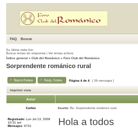
FAQ
Buscar
Su última visita fue:
Buscar temas sin respuesta
|
Ver temas activos
Índice general
»
Club del Románico
»
Foro Club del Románico
Sorprendente románico rural
Página
4
de
4
[ 39 mensajes ]
Imprimir vista
Autor
Corbio
Asunto:
Re: Sorprendente románico rural
Hola a todos
Registrado:
Lun Jul 13, 2009
10:31 am
Mensajes:
6731