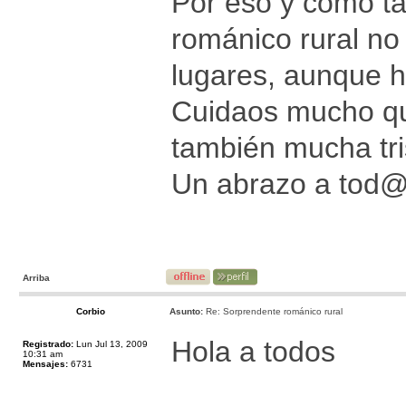
Por eso y como ta
románico rural no
lugares, aunque 
Cuidaos mucho que
también mucha tri
Un abrazo a tod
Arriba
Corbio
Asunto:
Re: Sorprendente románico rural
Hola a todos
Registrado:
Lun Jul 13, 2009
10:31 am
Mensajes:
6731