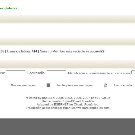
es globales
135
| Usuarios totales
414
| Nuestro Miembro más reciente es
jocavil72
io:
Contraseña:
Identificarse automáticamente en cada visita
Nuevos mensajes
No hay nuevos mensajes
Foro cerrado
Powered by
phpBB
© 2000, 2002, 2005, 2007 phpBB Group
Theme created
StylerBB.net
&
kodeki
Adapted by
ESERNET
for
Círculo Románico
Traducción al español por
Huan Manwë
para
phpbb-es.com