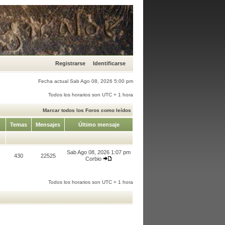
Registrarse
Identificarse
Fecha actual Sab Ago 08, 2026 5:00 pm
Todos los horarios son UTC + 1 hora
Marcar todos los Foros como leídos
Temas
Mensajes
Último mensaje
Sab Ago 08, 2026 1:07 pm
430
22525
Corbio
Todos los horarios son UTC + 1 hora