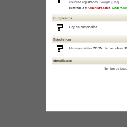
Usuarios registrados:
Google [Bot]
Referencia ::
Administradores
,
Moderador
Cumpleaños
Hoy sin cumpleaños
Estadísticas
Mensajes totales
22525
| Temas totales
1
Identificarse
Nombre de Usuar