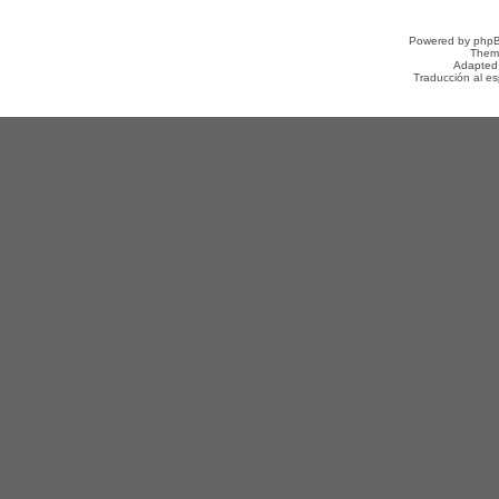
Powered by
php
Them
Adapted
Traducción al e