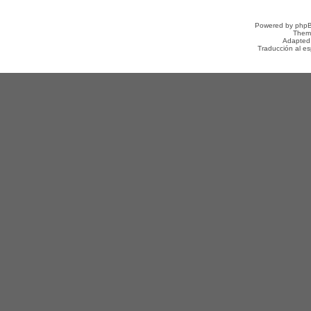
Powered by
php
Them
Adapted
Traducción al e