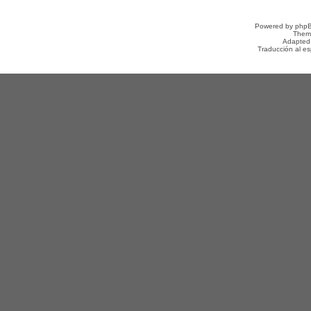
Powered by
php
Them
Adapted
Traducción al e