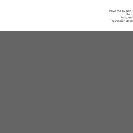
Powered by
php
Them
Adapted
Traducción al e