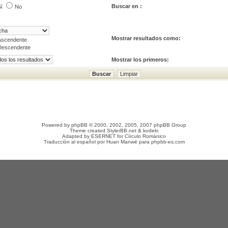
Buscar en :
í
No
Mostrar resultados como:
Ascendente
Descendente
Mostrar los primeros:
Powered by
phpBB
© 2000, 2002, 2005, 2007 phpBB Group
Theme created
StylerBB.net
&
kodeki
Adapted by
ESERNET
for
Círculo Románico
Traducción al español por
Huan Manwë
para
phpbb-es.com