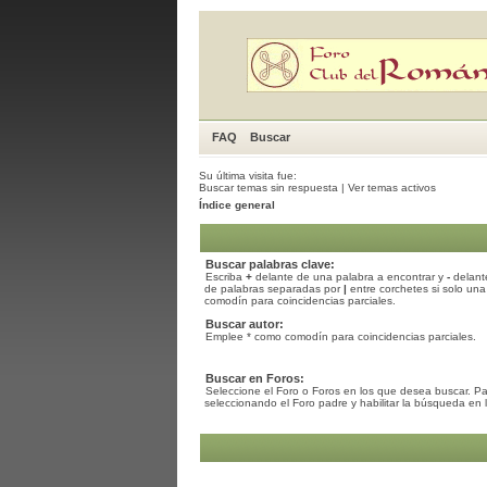
FAQ
Buscar
Su última visita fue:
Buscar temas sin respuesta
|
Ver temas activos
Índice general
Buscar palabras clave:
Escriba
+
delante de una palabra a encontrar y
-
delante
de palabras separadas por
|
entre corchetes si solo una
comodín para coincidencias parciales.
Buscar autor:
Emplee * como comodín para coincidencias parciales.
Buscar en Foros:
Seleccione el Foro o Foros en los que desea buscar. Pa
seleccionando el Foro padre y habilitar la búsqueda en