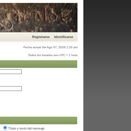
Registrarse
Identificarse
Fecha actual Vie Ago 07, 2026 1:20 am
Todos los horarios son UTC + 1 hora
Título y texto del mensaje