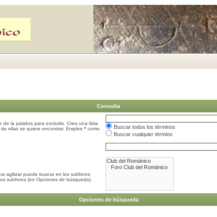
Consulta
 de la palabra para excluirla. Crea una lista
Buscar todos los términos
 de ellas se quiere encontrar. Emplee
*
como
Buscar cualquier término
ra agilizar puede buscar en los subforos
 los subforos (en Opciones de búsqueda).
Opciones de búsqueda