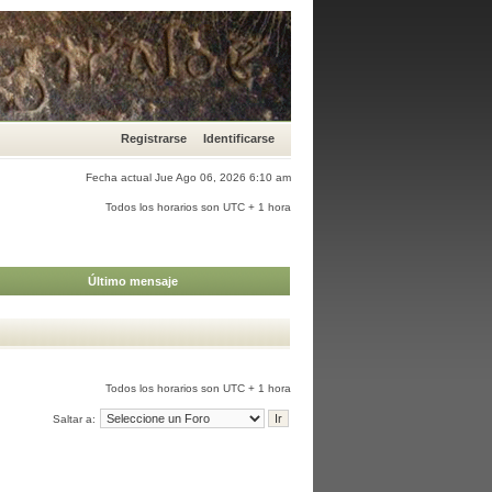
Registrarse
Identificarse
Fecha actual Jue Ago 06, 2026 6:10 am
Todos los horarios son UTC + 1 hora
Último mensaje
Todos los horarios son UTC + 1 hora
Saltar a: