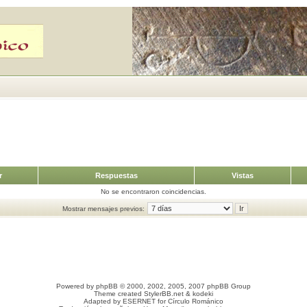
r
Respuestas
Vistas
No se encontraron coincidencias.
Mostrar mensajes previos:
Powered by
phpBB
© 2000, 2002, 2005, 2007 phpBB Group
Theme created
StylerBB.net
&
kodeki
Adapted by
ESERNET
for
Círculo Románico