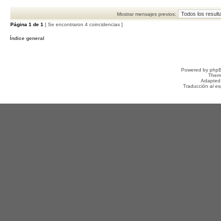
Mostrar mensajes previos:
Página
1
de
1
[ Se encontraron 4 coincidencias ]
Índice general
Powered by
php
Them
Adapted
Traducción al e