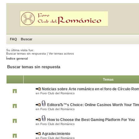
FAQ
Buscar
Su última visita fue:
Buscar temas sin respuesta
|
Ver temas activos
Índice general
Buscar temas sin respuesta
Temas
Noticias sobre Arte románico en el foro de Círculo Ro
en
Foro Club del Románico
EditorвЂ™s Choice: Online Casinos Worth Your Ti
en
Foro Club del Románico
How to Choose the Best Gaming Platform For You
en
Foro Club del Románico
Agradecimiento
en
Foro Club del Románico