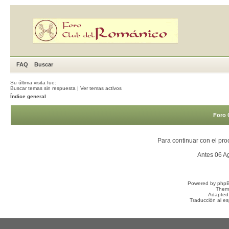
FAQ
Buscar
Su última visita fue:
Buscar temas sin respuesta
|
Ver temas activos
Índice general
Foro 
Para continuar con el pro
Antes 06 A
Powered by
php
Them
Adapted
Traducción al e