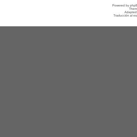
Powered by
php
Them
Adapted
Traducción al e