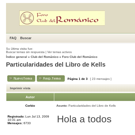
FAQ
Buscar
Su última visita fue:
Buscar temas sin respuesta
|
Ver temas activos
Índice general
»
Club del Románico
»
Foro Club del Románico
Particularidades del Libro de Kells
Página
1
de
3
[ 23 mensajes ]
Imprimir vista
Autor
Corbio
Asunto:
Particularidades del Libro de Kells
Hola a todos
Registrado:
Lun Jul 13, 2009
10:31 am
Mensajes:
6733