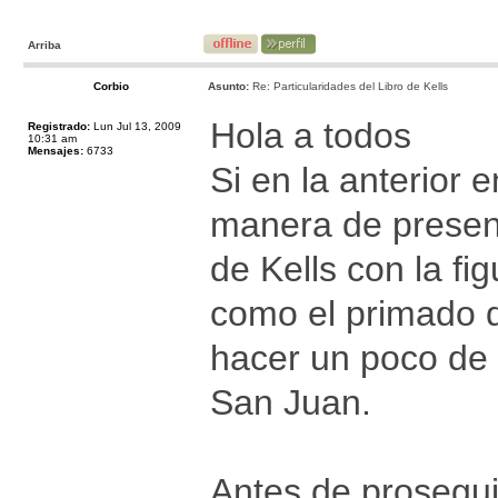
Arriba
Corbio
Asunto:
Re: Particularidades del Libro de Kells
Hola a todos
Registrado:
Lun Jul 13, 2009
10:31 am
Mensajes:
6733
Si en la anterior 
manera de present
de Kells con la fi
como el primado d
hacer un poco de a
San Juan.
Antes de prosegui