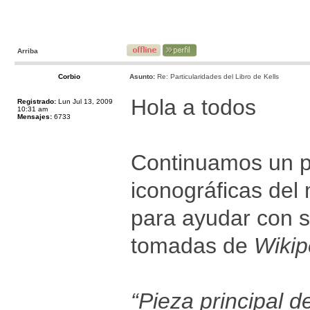
Arriba
Corbio
Asunto:
Re: Particularidades del Libro de Kells
Hola a todos
Registrado:
Lun Jul 13, 2009
10:31 am
Mensajes:
6733
Continuamos un p
iconográficas del 
para ayudar con s
tomadas de
Wikip
“Pieza principal de