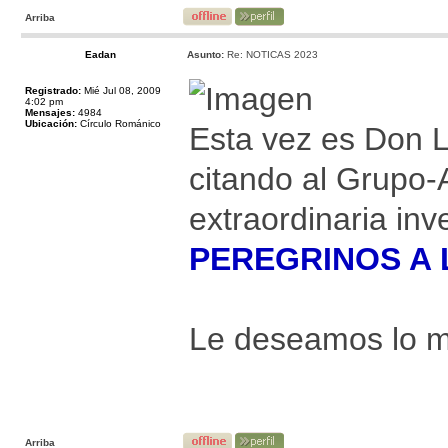
Arriba
Eadan
Asunto:
Re: NOTICAS 2023
Registrado:
Mié Jul 08, 2009
4:02 pm
Mensajes:
4984
Ubicación:
Círculo Románico
Esta vez es Do
citando al Grupo-
extraordinaria inv
PEREGRINOS A 
Le deseamos lo me
Arriba