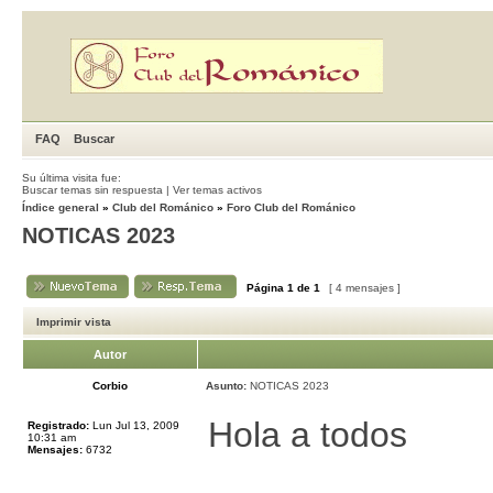
FAQ
Buscar
Su última visita fue:
Buscar temas sin respuesta
|
Ver temas activos
Índice general
»
Club del Románico
»
Foro Club del Románico
NOTICAS 2023
Página
1
de
1
[ 4 mensajes ]
Imprimir vista
Autor
Corbio
Asunto:
NOTICAS 2023
Hola a todos
Registrado:
Lun Jul 13, 2009
10:31 am
Mensajes:
6732