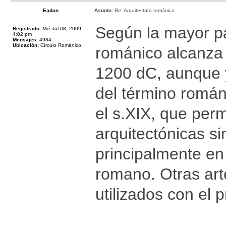
Eadan
Asunto:
Re: Arquitectura románica
Según la mayor pa
Registrado:
Mié Jul 08, 2009
4:02 pm
Mensajes:
4984
Ubicación:
Círculo Románico
románico alcanza 
1200 dC, aunque y
del término romá
el s.XIX, que perm
arquitectónicas si
principalmente en
romano. Otras arte
utilizados con el p