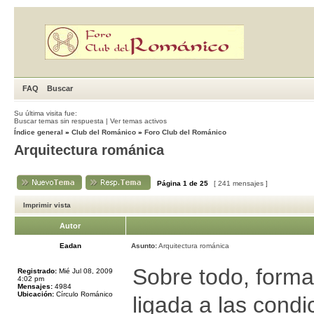
FAQ
Buscar
Su última visita fue:
Buscar temas sin respuesta
|
Ver temas activos
Índice general
»
Club del Románico
»
Foro Club del Románico
Arquitectura románica
Página
1
de
25
[ 241 mensajes ]
Imprimir vista
Autor
Eadan
Asunto:
Arquitectura románica
Sobre todo, forma 
Registrado:
Mié Jul 08, 2009
4:02 pm
Mensajes:
4984
Ubicación:
Círculo Románico
ligada a las condi