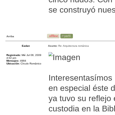
se construyó nues
Arriba
Eadan
Asunto:
Re: Arquitectura románica
Registrado:
Mié Jul 08, 2009
4:02 pm
Mensajes:
4984
Ubicación:
Círculo Románico
Interesentasímos 
en especial éste 
ya tuvo su reflejo
custodia en la Bib