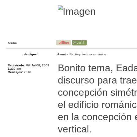
Arriba
demiguel
Asunto:
Re: Arquitectura románica
Bonito tema, Eada
Registrado:
Mié Jul 08, 2009
11:39 am
Mensajes:
2818
discurso para trae
concepción simétr
el edificio román
en la concepción 
vertical.