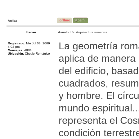
Arriba
Eadan
Asunto:
Re: Arquitectura románica
La geometría romá
Registrado:
Mié Jul 08, 2009
4:02 pm
Mensajes:
4984
Ubicación:
Círculo Románico
aplica de manera 
del edificio, basa
cuadrados, resume
y hombre. El círcul
mundo espiritual..
representa el Cos
condición terrestr