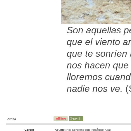
Son aquellas p
que el viento ar
que te sonríen t
nos hacen que
lloremos cuan
nadie nos ve.
(
Arriba
Corbio
Asunto:
Re: Sorprendente románico rural