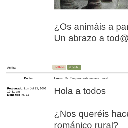
¿Os animáis a par
Un abrazo a tod
Arriba
Corbio
Asunto:
Re: Sorprendente románico rural
Hola a todos
Registrado:
Lun Jul 13, 2009
10:31 am
Mensajes:
6732
¿Nos queréis hace
románico rural?