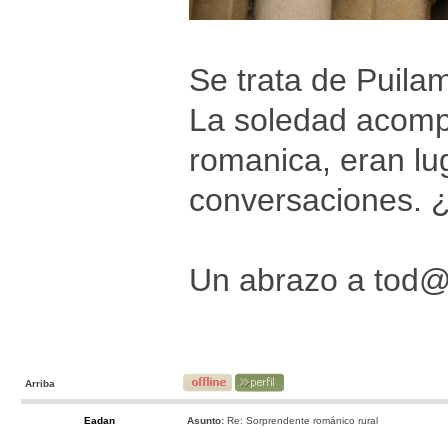
Se trata de Puila
La soledad acomp
romanica, eran lu
conversaciones. ¿
Un abrazo a tod
Arriba
Eadan
Asunto:
Re: Sorprendente románico rural