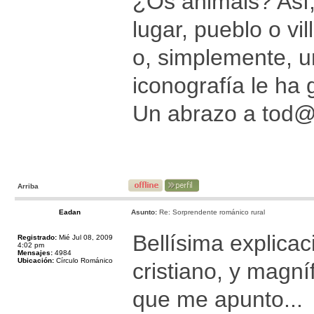
¿Os animáis? Así,
lugar, pueblo o vi
o, simplemente, u
iconografía le ha 
Un abrazo a tod
Arriba
Eadan
Asunto:
Re: Sorprendente románico rural
Bellísima explicac
Registrado:
Mié Jul 08, 2009
4:02 pm
Mensajes:
4984
Ubicación:
Círculo Románico
cristiano, y magní
que me apunto...