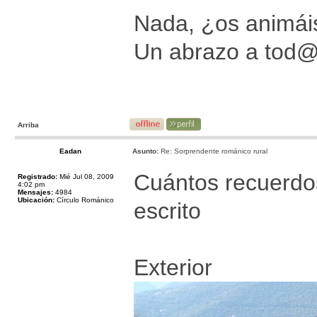
Nada, ¿os animáis
Un abrazo a tod
Arriba
Eadan
Asunto:
Re: Sorprendente románico rural
Cuántos recuerdos 
Registrado:
Mié Jul 08, 2009
4:02 pm
Mensajes:
4984
Ubicación:
Círculo Románico
escrito
Exterior