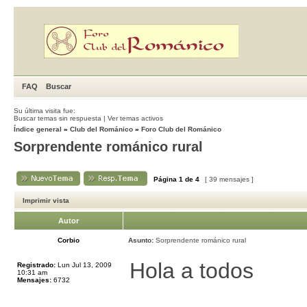
FAQ
Buscar
Su última visita fue:
Buscar temas sin respuesta
|
Ver temas activos
Índice general
»
Club del Románico
»
Foro Club del Románico
Sorprendente románico rural
Página
1
de
4
[ 39 mensajes ]
Imprimir vista
Autor
Corbio
Asunto:
Sorprendente románico rural
Hola a todos
Registrado:
Lun Jul 13, 2009
10:31 am
Mensajes:
6732