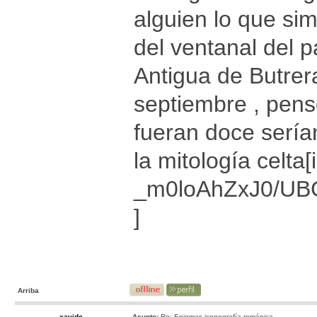
alguien lo que si
del ventanal del p
Antigua de Butre
septiembre , pensé
fueran doce sería
la mitología celta
_m0loAhZxJ0/UB
]
Arriba
xavidc
Asunto:
Re: Enigmas iconografía románica