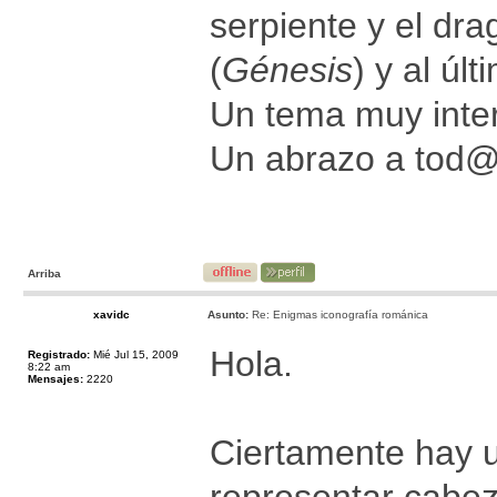
serpiente y el dr
(
Génesis
) y al últ
Un tema muy inte
Un abrazo a tod
Arriba
xavidc
Asunto:
Re: Enigmas iconografía románica
Hola.
Registrado:
Mié Jul 15, 2009
8:22 am
Mensajes:
2220
Ciertamente hay u