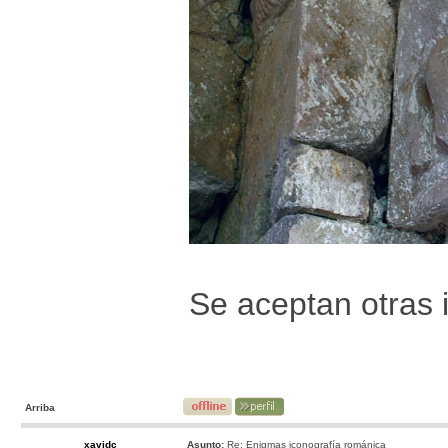
Se aceptan otras 
Arriba
xavidc
Asunto:
Re: Enigmas iconografía románica