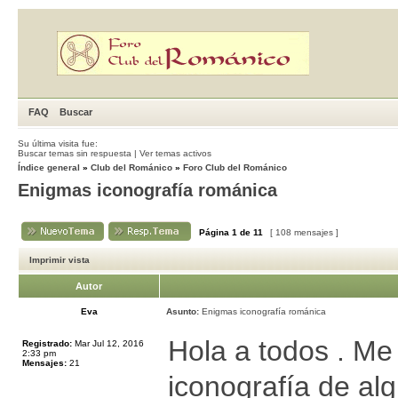
FAQ
Buscar
Su última visita fue:
Buscar temas sin respuesta
|
Ver temas activos
Índice general
»
Club del Románico
»
Foro Club del Románico
Enigmas iconografía románica
Página
1
de
11
[ 108 mensajes ]
Imprimir vista
Autor
Eva
Asunto:
Enigmas iconografía románica
Hola a todos . Me
Registrado:
Mar Jul 12, 2016
2:33 pm
Mensajes:
21
iconografía de alg