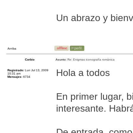
Un abrazo y bienv
Arriba
Corbio
Asunto:
Re: Enigmas iconografía románica
Hola a todos
Registrado:
Lun Jul 13, 2009
10:31 am
Mensajes:
6734
En primer lugar, 
interesante. Habr
De entrada, como 