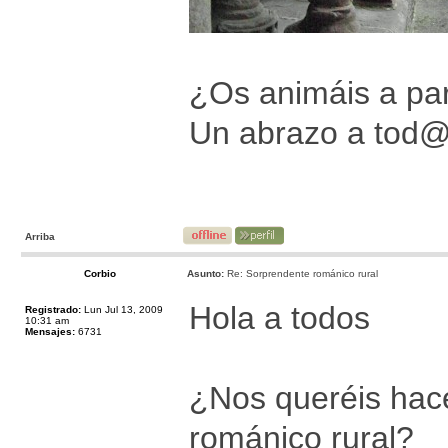
¿Os animáis a par
Un abrazo a tod
Arriba
Corbio
Asunto:
Re: Sorprendente románico rural
Hola a todos
Registrado:
Lun Jul 13, 2009
10:31 am
Mensajes:
6731
¿Nos queréis hace
románico rural?