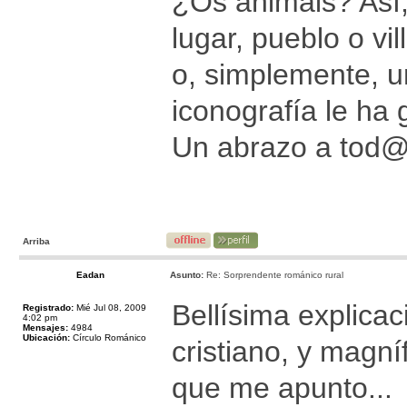
¿Os animáis? Así,
lugar, pueblo o vi
o, simplemente, u
iconografía le ha 
Un abrazo a tod
Arriba
Eadan
Asunto:
Re: Sorprendente románico rural
Bellísima explicac
Registrado:
Mié Jul 08, 2009
4:02 pm
Mensajes:
4984
Ubicación:
Círculo Románico
cristiano, y magní
que me apunto...