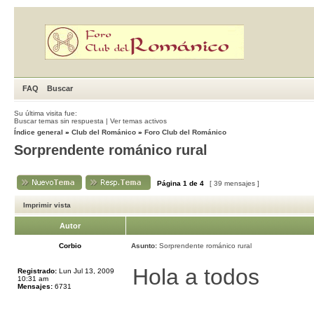
FAQ
Buscar
Su última visita fue:
Buscar temas sin respuesta
|
Ver temas activos
Índice general
»
Club del Románico
»
Foro Club del Románico
Sorprendente románico rural
Página
1
de
4
[ 39 mensajes ]
Imprimir vista
Autor
Corbio
Asunto:
Sorprendente románico rural
Hola a todos
Registrado:
Lun Jul 13, 2009
10:31 am
Mensajes:
6731