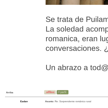
Se trata de Puila
La soledad acomp
romanica, eran lu
conversaciones. ¿
Un abrazo a tod
Arriba
Eadan
Asunto:
Re: Sorprendente románico rural