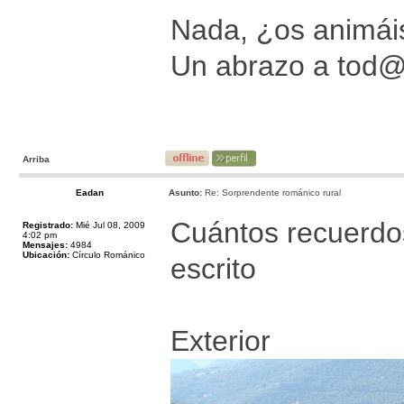
Nada, ¿os animáis
Un abrazo a tod
Arriba
Eadan
Asunto:
Re: Sorprendente románico rural
Cuántos recuerdos 
Registrado:
Mié Jul 08, 2009
4:02 pm
Mensajes:
4984
Ubicación:
Círculo Románico
escrito
Exterior