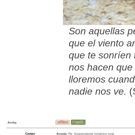
Son aquellas p
que el viento ar
que te sonríen t
nos hacen que
lloremos cuan
nadie nos ve.
(
Arriba
Corbio
Asunto:
Re: Sorprendente románico rural