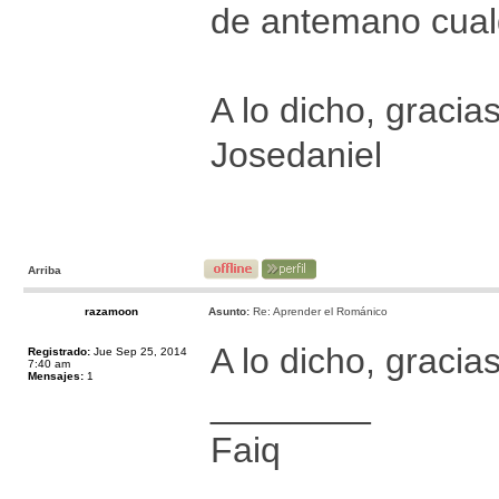
de antemano cual
A lo dicho, gracia
Josedaniel
Arriba
razamoon
Asunto:
Re: Aprender el Románico
A lo dicho, gracia
Registrado:
Jue Sep 25, 2014
7:40 am
Mensajes:
1
________
Faiq