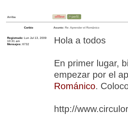
Arriba
Corbio
Asunto:
Re: Aprender el Románico
Hola a todos
Registrado:
Lun Jul 13, 2009
10:31 am
Mensajes:
6732
En primer lugar, b
empezar por el a
Románico
. Coloco
http://www.circul