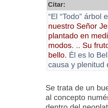
Citar:
“El “Todo” árbol 
nuestro Señor Jes
plantado en medi
modos. .. Su frut
bello.
Él es lo Bel
causa y plenitud d
Se trata de un bu
al concepto numér
dentro del neoplat