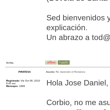
Sed bienvenidos 
explicación.
Un abrazo a tod
Arriba
PIRATESA
Asunto:
Re: Aprender el Románico
Hola Jose Daniel,
Registrado:
Vie Oct 08, 2010
8:45 am
Mensajes:
1866
Corbio, no me asu