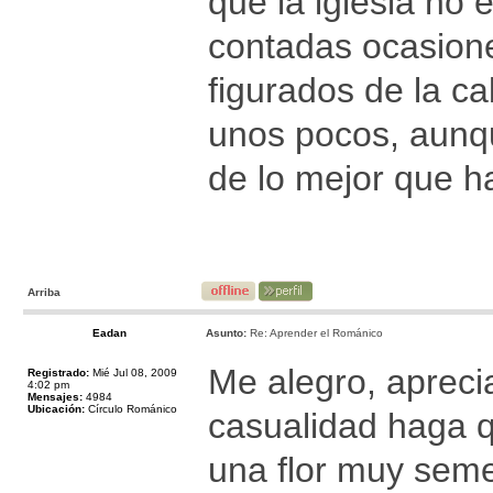
que la iglesia no 
contadas ocasione
figurados de la c
unos pocos, aunq
de lo mejor que ha
Arriba
Eadan
Asunto:
Re: Aprender el Románico
Me alegro, apreci
Registrado:
Mié Jul 08, 2009
4:02 pm
Mensajes:
4984
Ubicación:
Círculo Románico
casualidad haga qu
una flor muy semej