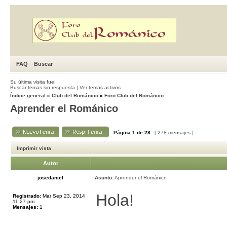
FAQ
Buscar
Su última visita fue:
Buscar temas sin respuesta
|
Ver temas activos
Índice general
»
Club del Románico
»
Foro Club del Románico
Aprender el Románico
Página
1
de
28
[ 278 mensajes ]
Imprimir vista
Autor
josedaniel
Asunto:
Aprender el Románico
Hola!
Registrado:
Mar Sep 23, 2014
11:27 pm
Mensajes:
1