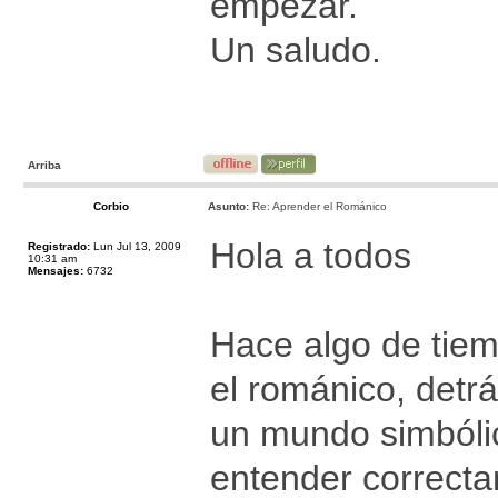
empezar.
Un saludo.
Arriba
Corbio
Asunto:
Re: Aprender el Románico
Hola a todos
Registrado:
Lun Jul 13, 2009
10:31 am
Mensajes:
6732
Hace algo de tiem
el románico, detr
un mundo simbólic
entender correcta