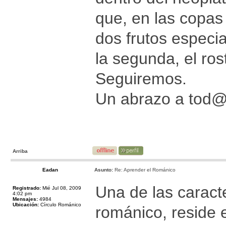
que, en las copas
dos frutos especi
la segunda, el ros
Seguiremos.
Un abrazo a tod
Arriba
Eadan
Asunto:
Re: Aprender el Románico
Una de las caract
Registrado:
Mié Jul 08, 2009
4:02 pm
Mensajes:
4984
Ubicación:
Círculo Románico
románico, reside e