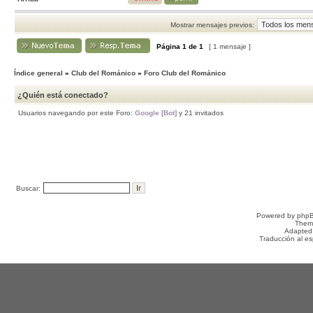
Mostrar mensajes previos:
Página
1
de
1
[ 1 mensaje ]
Índice general
»
Club del Románico
»
Foro Club del Románico
¿Quién está conectado?
Usuarios navegando por este Foro:
Google [Bot]
y 21 invitados
Buscar:
Powered by
php
Them
Adapted
Traducción al e