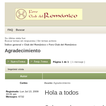
FAQ
Buscar
Su última visita fue:
Buscar temas sin respuesta
|
Ver temas activos
Índice general
»
Club del Románico
»
Foro Club del Románico
Agradecimiento
Página
1
de
1
[ 1 mensaje ]
Imprimir vista
Autor
Corbio
Asunto:
Agradecimiento
Hola a todos
Registrado:
Lun Jul 13, 2009
10:31 am
Mensajes:
6732