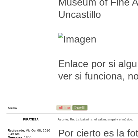
Museum of Fine Ar
Uncastillo
Enlace por si alg
ver si funciona, n
Arriba
PIRATESA
Asunto:
Re: La bailarina, el saltimbanqui y el músico.
Por cierto es la fo
Registrado:
Vie Oct 08, 2010
8:45 am
Mensajes:
1866