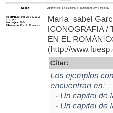
Eadan
Asunto:
Re: La bailarina, el saltimbanqui y el músico.
María Isabel Ga
Registrado:
Mié Jul 08, 2009
4:02 pm
Mensajes:
4984
Ubicación:
Círculo Románico
ICONOGRAFIA / T
EN EL ROMÁNICO
(
http://www.fuesp
Citar:
Los ejemplos con
encuentran en:
- Un capitel de 
- Un capitel de 