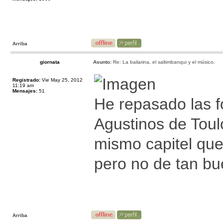
Arriba
giornata
Asunto:
Re: La bailarina, el saltimbanqui y el músico.
Registrado:
Vie May 25, 2012
11:19 am
Mensajes:
51
He repasado las f
Agustinos de Toul
mismo capitel que
pero no de tan bue
Arriba