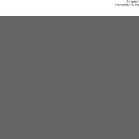
Adapted
Traducción al e