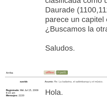
clasificada como u
Daurade (1100,1110
parece un capitel
¿Buscamos la otr
Saludos.
Arriba
xavidc
Asunto:
Re: La bailarina, el saltimbanqui y el músico.
Hola.
Registrado:
Mié Jul 15, 2009
8:22 am
Mensajes:
2220