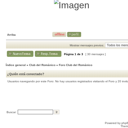
Arriba
Mostrar mensajes previos:
Página
1
de
3
[ 30 mensajes ]
Índice general
»
Club del Románico
»
Foro Club del Románico
¿Quién está conectado?
Usuarios navegando por este Foro: No hay usuarios registrados visitando el Foro y 20 invi
Buscar:
Powered by
php
Them