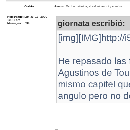
Corbio
Asunto:
Re: La bailarina, el saltimbanqui y el músico.
Registrado:
Lun Jul 13, 2009
10:31 am
giornata escribió:
Mensajes:
6734
[img][IMG]http://
He repasado las 
Agustinos de Toul
mismo capitel qu
angulo pero no de