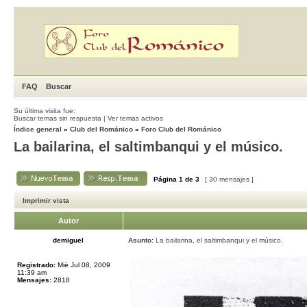
FAQ
Buscar
Su última visita fue:
Buscar temas sin respuesta
|
Ver temas activos
Índice general
»
Club del Románico
»
Foro Club del Románico
La bailarina, el saltimbanqui y el músico.
Página
1
de
3
[ 30 mensajes ]
Imprimir vista
Autor
demiguel
Asunto:
La bailarina, el saltimbanqui y el músico.
Registrado:
Mié Jul 08, 2009
11:39 am
Mensajes:
2818