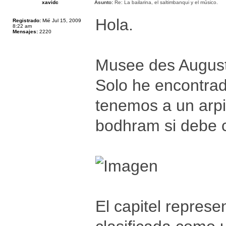
xavidc
Asunto:
Re: La bailarina, el saltimbanqui y el músico.
Hola.
Registrado:
Mié Jul 15, 2009
8:22 am
Mensajes:
2220
Musee des August
Solo he encontrad
tenemos a un arpi
bodhram si debe c
El capitel represe