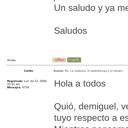
Un saludo y ya me
Saludos
Arriba
Corbio
Asunto:
Re: La bailarina, el saltimbanqui y el músico.
Hola a todos
Registrado:
Lun Jul 13, 2009
10:31 am
Mensajes:
6734
Quió, demiguel, ve
tuyo respecto a e