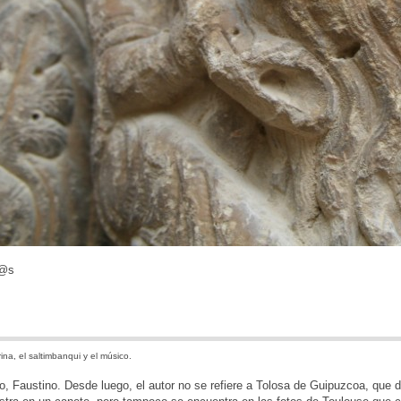
d@s
ina, el saltimbanqui y el músico.
o, Faustino. Desde luego, el autor no se refiere a Tolosa de Guipuzcoa, que d