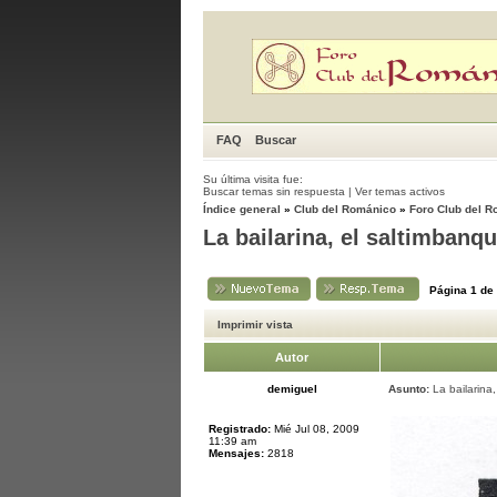
FAQ
Buscar
Su última visita fue:
Buscar temas sin respuesta
|
Ver temas activos
Índice general
»
Club del Románico
»
Foro Club del 
La bailarina, el saltimbanqu
Página
1
de
Imprimir vista
Autor
demiguel
Asunto:
La bailarina,
Registrado:
Mié Jul 08, 2009
11:39 am
Mensajes:
2818