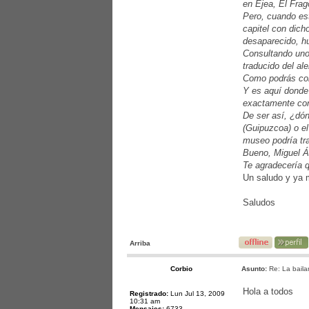
en Ejea, El Frag
Pero, cuando est
capitel con dich
desaparecido, hu
Consultando uno
traducido del al
Como podrás comp
Y es aquí donde
exactamente con 
De ser así, ¿dón
(Guipuzcoa) o el
museo podría tra
Bueno, Miguel Án
Te agradecería q
Un saludo y ya 
Saludos
Arriba
Corbio
Asunto:
Re: La bailar
Hola a todos
Registrado:
Lun Jul 13, 2009
10:31 am
Mensajes:
6733