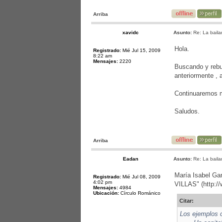
Arriba
xavidc
Asunto:
Re: La bailar
Hola.
Registrado:
Mié Jul 15, 2009
8:22 am
Mensajes:
2220
Buscando y rebus
anteriormente , 
Continuaremos m
Saludos.
Arriba
Eadan
Asunto:
Re: La bailar
María Isabel 
Registrado:
Mié Jul 08, 2009
4:02 pm
VILLAS" (
http:/
Mensajes:
4984
Ubicación:
Círculo Románico
Citar:
Los ejemplos c