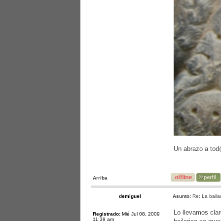
Un abrazo a to
Arriba
demiguel
Asunto:
Re: La bailar
Lo llevamos clar
Registrado:
Mié Jul 08, 2009
11:39 am