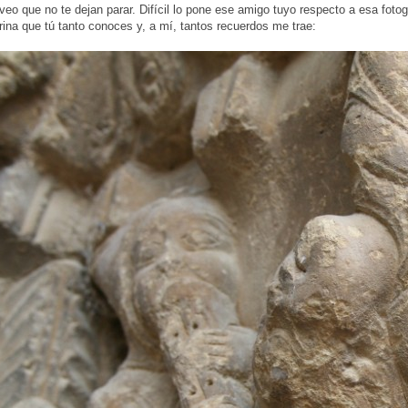
veo que no te dejan parar. Difícil lo pone ese amigo tuyo respecto a esa fot
rina que tú tanto conoces y, a mí, tantos recuerdos me trae: