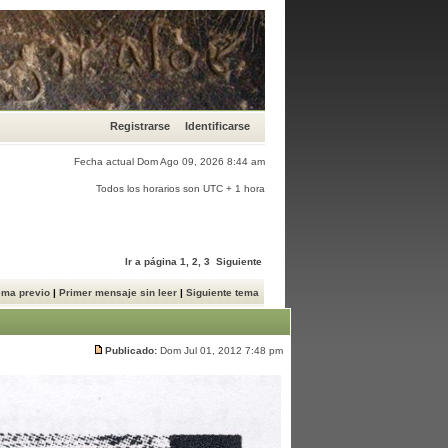
Registrarse
Identificarse
Fecha actual Dom Ago 09, 2026 8:44 am
Todos los horarios son UTC + 1 hora
Ir a página
1
,
2
,
3
Siguiente
ema previo
|
Primer mensaje sin leer
|
Siguiente tema
Publicado:
Dom Jul 01, 2012 7:48 pm