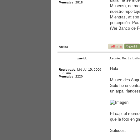
bailarina se mu
Mensajes:
2818
Museos), de man
nuestro reportaje
Mientras, atisbo
percepción. Par
(Ver Banco de
Arriba
xavidc
Asunto:
Re: La bailar
Hola.
Registrado:
Mié Jul 15, 2009
8:22 am
Mensajes:
2220
Musee des Augus
Solo he encontra
un arpa irlandes
El capitel repre
que la foto enig
Saludos.