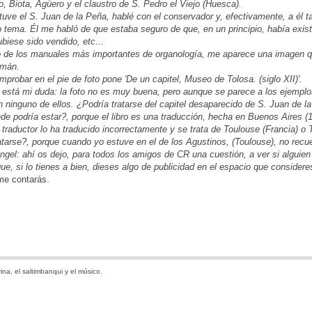
o, Biota, Agüero y el claustro de S. Pedro el Viejo (Huesca).
uve el S. Juan de la Peña, hablé con el conservador y, efectivamente, a él t
o tema. Él me habló de que estaba seguro de que, en un principio, había existi
biese sido vendido, etc...
 de los manuales más importantes de organología, me aparece una imagen que
emán.
robar en el pie de foto pone 'De un capitel, Museo de Tolosa. (siglo XII)'.
 está mi duda: la foto no es muy buena, pero aunque se parece a los ejempl
ninguno de ellos. ¿Podría tratarse del capitel desaparecido de S. Juan de la
de podría estar?, porque el libro es una traducción, hecha en Buenos Aires (
 traductor lo ha traducido incorrectamente y se trata de Toulouse (Francia) o
tarse?, porque cuando yo estuve en el de los Agustinos, (Toulouse), no recuer
gel: ahí os dejo, para todos los amigos de CR una cuestión, a ver si alguien 
ue, si lo tienes a bien, dieses algo de publicidad en el espacio que consider
me contarás.
ina, el saltimbanqui y el músico.