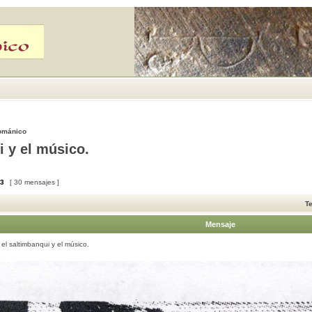
Románico
i y el músico.
3
[ 30 mensajes ]
T
Mensaje
 el saltimbanqui y el músico.