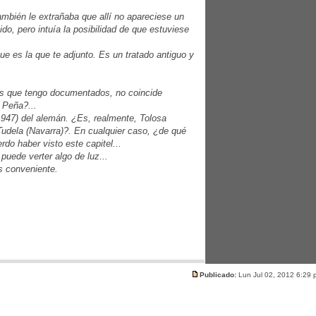
ambién le extrañaba que allí no apareciese un
do, pero intuía la posibilidad de que estuviese
 es la que te adjunto. Es un tratado antiguo y
os que tengo documentados, no coincide
 Peña?...
1947) del alemán. ¿Es, realmente, Tolosa
 Tudela (Navarra)?. En cualquier caso, ¿de qué
do haber visto este capitel...
puede verter algo de luz...
es conveniente.
Publicado:
Lun Jul 02, 2012 6:29