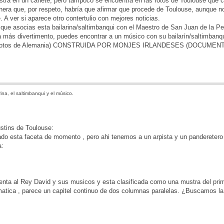
estra en un canete, pero tampoco se encuentra en las fotos de Toulouse que
era que, por respeto, habría que afirmar que procede de Toulouse, aunque n
. A ver si aparece otro contertulio con mejores noticias.
 que asocias esta bailarina/saltimbanqui con el Maestro de San Juan de la Pe
a más divertimento, puedes encontrar a un músico con su bailarín/saltimbanq
 Fotos de Alemania) CONSTRUIDA POR MONJES IRLANDESES (DOCUMENTA
ina, el saltimbanqui y el músico.
tins de Toulouse:
do esta faceta de momento , pero ahi tenemos a un arpista y un panderetero 
a:
senta al Rey David y sus musicos y esta clasificada como una mustra del prime
matica , parece un capitel continuo de dos columnas paralelas. ¿Buscamos la 