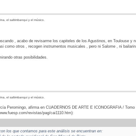
ina, el saltimbanqui y el músico.
cando , acabo de revisarme los capiteles de los Agustinos, en Toulouse y no
asi como otros , recogen instrumentos musicales , pero ni Salome , ni bailarin
irando otras posibilidades.
ina, el saltimbanqui y el músico.
García Peromingo, afirma en CUADERNOS DE ARTE E ICONOGRAFIA / Tomo
/www.fuesp.com/revistas/pag/cai1110.htm
):
on los que contamos para este análisis se encuentran en: