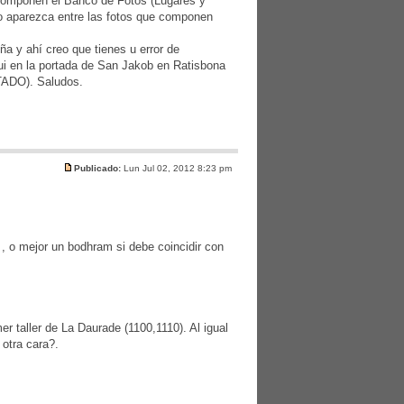
 componen el Banco de Fotos (Lugares y
o aparezca entre las fotos que componen
ña y ahí creo que tienes u error de
ui en la portada de San Jakob en Ratisbona
DO). Saludos.
Publicado:
Lun Jul 02, 2012 8:23 pm
, o mejor un bodhram si debe coincidir con
r taller de La Daurade (1100,1110). Al igual
otra cara?.