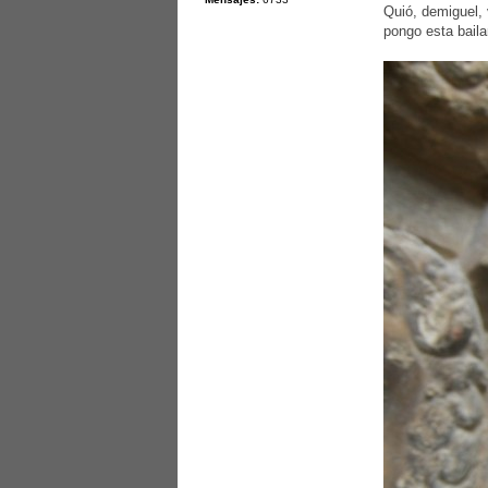
Quió, demiguel, 
pongo esta baila