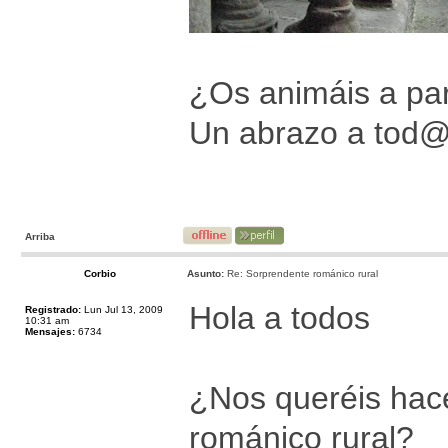
¿Os animáis a par
Un abrazo a tod
Arriba
Corbio
Asunto:
Re: Sorprendente románico rural
Hola a todos
Registrado:
Lun Jul 13, 2009
10:31 am
Mensajes:
6734
¿Nos queréis hace
románico rural?