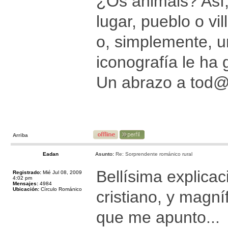
¿Os animáis? Así,
lugar, pueblo o vi
o, simplemente, u
iconografía le ha 
Un abrazo a tod
Arriba
Eadan
Asunto:
Re: Sorprendente románico rural
Bellísima explicac
Registrado:
Mié Jul 08, 2009
4:02 pm
Mensajes:
4984
Ubicación:
Círculo Románico
cristiano, y magní
que me apunto...