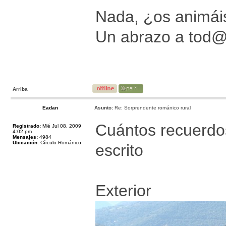
Nada, ¿os animáis
Un abrazo a tod
Arriba
Eadan
Asunto:
Re: Sorprendente románico rural
Cuántos recuerdos 
Registrado:
Mié Jul 08, 2009
4:02 pm
Mensajes:
4984
Ubicación:
Círculo Románico
escrito
Exterior