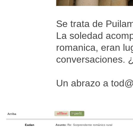
Se trata de Puila
La soledad acomp
romanica, eran lu
conversaciones. ¿
Un abrazo a tod
Arriba
Eadan
Asunto:
Re: Sorprendente románico rural