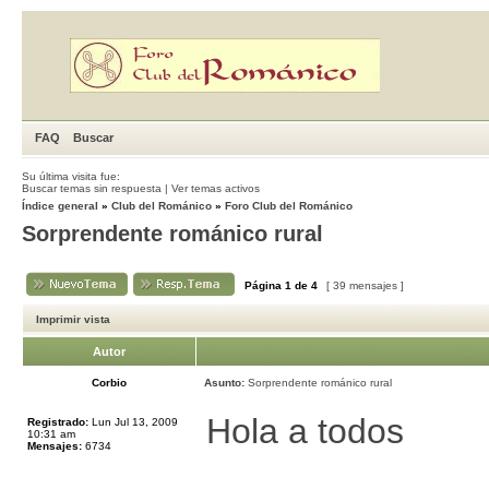
FAQ
Buscar
Su última visita fue:
Buscar temas sin respuesta
|
Ver temas activos
Índice general
»
Club del Románico
»
Foro Club del Románico
Sorprendente románico rural
Página
1
de
4
[ 39 mensajes ]
Imprimir vista
Autor
Corbio
Asunto:
Sorprendente románico rural
Hola a todos
Registrado:
Lun Jul 13, 2009
10:31 am
Mensajes:
6734