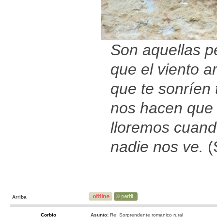
Son aquellas p
que el viento ar
que te sonríen t
nos hacen que
lloremos cuan
nadie nos ve.
(
Arriba
Corbio
Asunto:
Re: Sorprendente románico rural