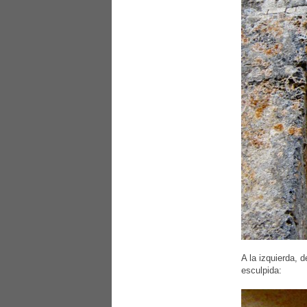
A la izquierda, 
esculpida: