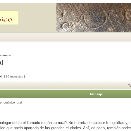
Románico
al
4
[ 39 mensajes ]
T
Mensaje
 románico rural
alogar sobre el llamado románico rural? Se trataría de colocar fotografías y
ico que nació apartado de las grandes ciudades. Así, de paso, también pode