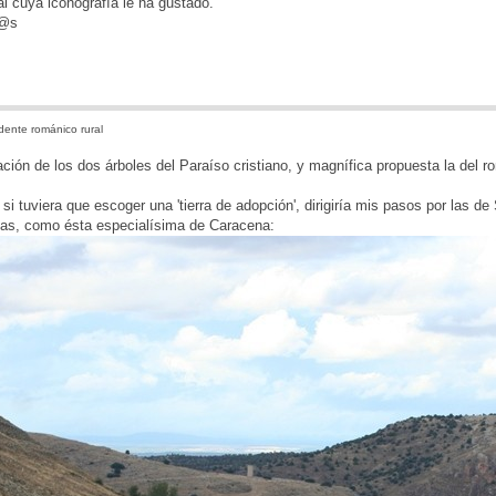
al cuya iconografía le ha gustado.
d@s
ente románico rural
ación de los dos árboles del Paraíso cristiano, y magnífica propuesta la del r
 si tuviera que escoger una 'tierra de adopción', dirigiría mis pasos por las d
adas, como ésta especialísima de Caracena: