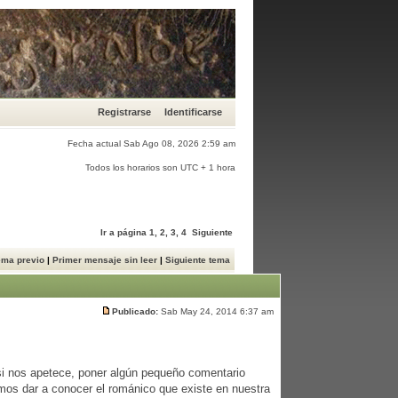
Registrarse
Identificarse
Fecha actual Sab Ago 08, 2026 2:59 am
Todos los horarios son UTC + 1 hora
Ir a página
1
,
2
,
3
,
4
Siguiente
ema previo
|
Primer mensaje sin leer
|
Siguiente tema
Publicado:
Sab May 24, 2014 6:37 am
, si nos apetece, poner algún pequeño comentario
mos dar a conocer el románico que existe en nuestra