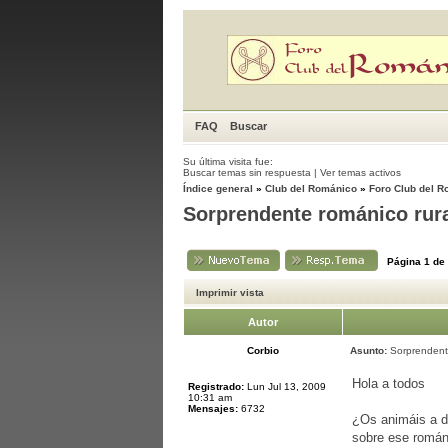
FAQ
Buscar
Su última visita fue:
Buscar temas sin respuesta
|
Ver temas activos
Índice general
»
Club del Románico
»
Foro Club del 
Sorprendente románico rur
Página
1
de
Imprimir vista
Autor
Corbio
Asunto:
Sorprendente
Hola a todos
Registrado:
Lun Jul 13, 2009
10:31 am
Mensajes:
6732
¿Os animáis a di
sobre ese román