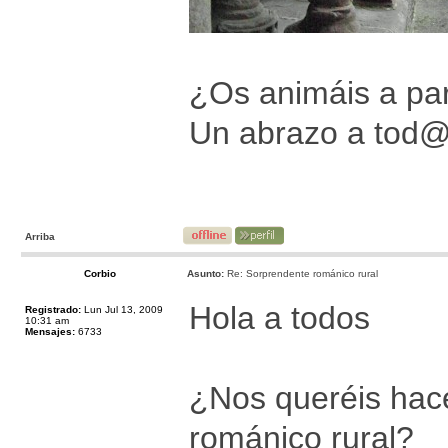
¿Os animáis a par
Un abrazo a tod
Arriba
Corbio
Asunto:
Re: Sorprendente románico rural
Hola a todos
Registrado:
Lun Jul 13, 2009
10:31 am
Mensajes:
6733
¿Nos queréis hace
románico rural?