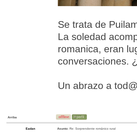
Se trata de Puila
La soledad acomp
romanica, eran lu
conversaciones. ¿
Un abrazo a tod
Arriba
Eadan
Asunto:
Re: Sorprendente románico rural