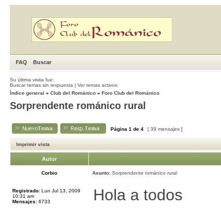
FAQ
Buscar
Su última visita fue:
Buscar temas sin respuesta
|
Ver temas activos
Índice general
»
Club del Románico
»
Foro Club del Románico
Sorprendente románico rural
Página
1
de
4
[ 39 mensajes ]
Imprimir vista
Autor
Corbio
Asunto:
Sorprendente románico rural
Hola a todos
Registrado:
Lun Jul 13, 2009
10:31 am
Mensajes:
6733