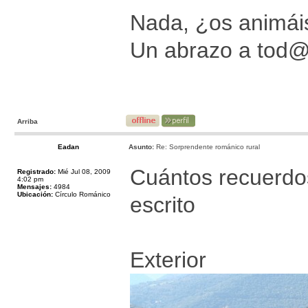
Nada, ¿os animáis
Un abrazo a tod
Arriba
Eadan
Asunto:
Re: Sorprendente románico rural
Cuántos recuerdos 
Registrado:
Mié Jul 08, 2009
4:02 pm
Mensajes:
4984
Ubicación:
Círculo Románico
escrito
Exterior