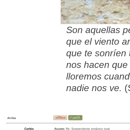
Son aquellas p
que el viento ar
que te sonríen t
nos hacen que
lloremos cuan
nadie nos ve.
(
Arriba
Corbio
Asunto:
Re: Sorprendente románico rural