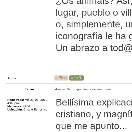
¿Os animáis? Así,
lugar, pueblo o vi
o, simplemente, u
iconografía le ha 
Un abrazo a tod
Arriba
Eadan
Asunto:
Re: Sorprendente románico rural
Bellísima explicac
Registrado:
Mié Jul 08, 2009
4:02 pm
Mensajes:
4984
Ubicación:
Círculo Románico
cristiano, y magní
que me apunto...