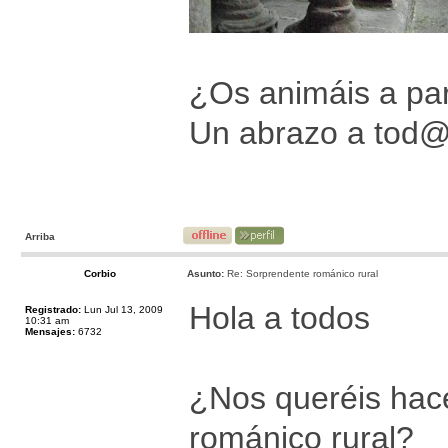
¿Os animáis a par
Un abrazo a tod
Arriba
Corbio
Asunto:
Re: Sorprendente románico rural
Hola a todos
Registrado:
Lun Jul 13, 2009
10:31 am
Mensajes:
6732
¿Nos queréis hace
románico rural?