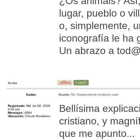
¿Os animáis? Así,
lugar, pueblo o vi
o, simplemente, u
iconografía le ha 
Un abrazo a tod
Arriba
Eadan
Asunto:
Re: Sorprendente románico rural
Bellísima explicac
Registrado:
Mié Jul 08, 2009
4:02 pm
Mensajes:
4984
Ubicación:
Círculo Románico
cristiano, y magní
que me apunto...