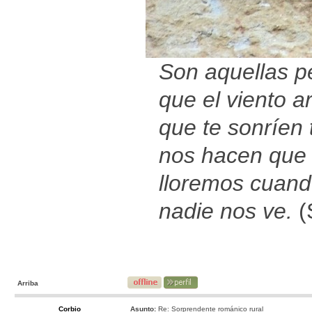
Son aquellas p
que el viento ar
que te sonríen t
nos hacen que
lloremos cuan
nadie nos ve.
(
Arriba
Corbio
Asunto:
Re: Sorprendente románico rural