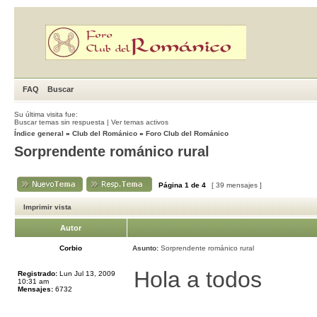
FAQ
Buscar
Su última visita fue:
Buscar temas sin respuesta
|
Ver temas activos
Índice general
»
Club del Románico
»
Foro Club del Románico
Sorprendente románico rural
Página
1
de
4
[ 39 mensajes ]
Imprimir vista
Autor
Corbio
Asunto:
Sorprendente románico rural
Hola a todos
Registrado:
Lun Jul 13, 2009
10:31 am
Mensajes:
6732