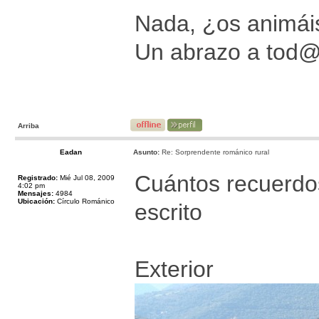
Nada, ¿os animáis
Un abrazo a tod
Arriba
Eadan
Asunto:
Re: Sorprendente románico rural
Cuántos recuerdos 
Registrado:
Mié Jul 08, 2009
4:02 pm
Mensajes:
4984
Ubicación:
Círculo Románico
escrito
Exterior