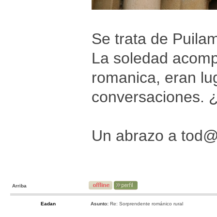
Se trata de Puila
La soledad acomp
romanica, eran lu
conversaciones. ¿
Un abrazo a tod
Arriba
Eadan
Asunto:
Re: Sorprendente románico rural