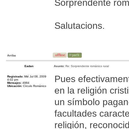
Sorprendente roma
Salutacions.
Arriba
Eadan
Asunto:
Re: Sorprendente románico rural
Pues efectivament
Registrado:
Mié Jul 08, 2009
4:02 pm
Mensajes:
4984
Ubicación:
Círculo Románico
en la religión cris
un símbolo pagano
facultades caracte
religión, reconoc