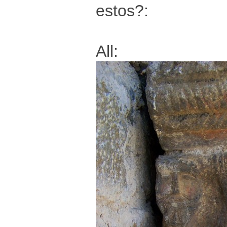
estos?:
All: