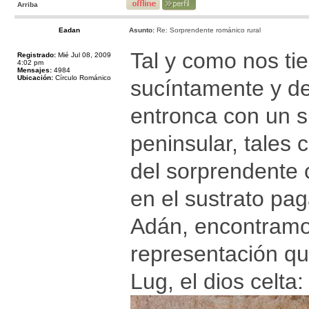
Arriba
Eadan
Asunto:
Re: Sorprendente románico rural
Tal y como nos ti
Registrado:
Mié Jul 08, 2009
4:02 pm
Mensajes:
4984
Ubicación:
Círculo Románico
sucíntamente y de
entronca con un s
peninsular, tales 
del sorprendente 
en el sustrato pag
Adán, encontramos
representación qu
Lug, el dios celta: