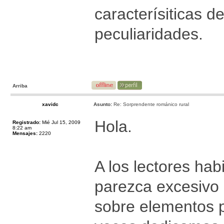
caracterísiticas d
peculiaridades.
Arriba
xavidc
Asunto:
Re: Sorprendente románico rural
Hola.
Registrado:
Mié Jul 15, 2009
8:22 am
Mensajes:
2220
A los lectores hab
parezca excesivo 
sobre elementos p