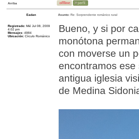
Arriba
Eadan
Asunto:
Re: Sorprendente románico rural
Bueno, y si por ca
Registrado:
Mié Jul 08, 2009
4:02 pm
Mensajes:
4984
Ubicación:
Círculo Románico
monótona permanen
con moverse un po
encontramos ese 
antigua iglesia vi
de Medina Sidonia