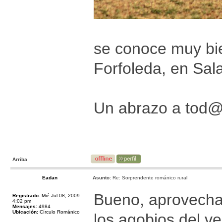
se conoce muy bie
Forfoleda, en Sal
Un abrazo a tod
Arriba
Eadan
Asunto:
Re: Sorprendente románico rural
Bueno, aprovechan
Registrado:
Mié Jul 08, 2009
4:02 pm
Mensajes:
4984
Ubicación:
Círculo Románico
los agobios del ve