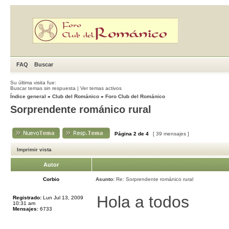
FAQ
Buscar
Su última visita fue:
Buscar temas sin respuesta
|
Ver temas activos
Índice general
»
Club del Románico
»
Foro Club del Románico
Sorprendente románico rural
Página
2
de
4
[ 39 mensajes ]
Imprimir vista
Autor
Corbio
Asunto:
Re: Sorprendente románico rural
Hola a todos
Registrado:
Lun Jul 13, 2009
10:31 am
Mensajes:
6733