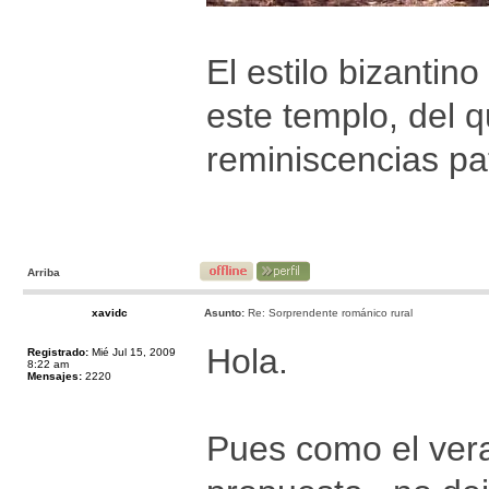
El estilo bizantin
este templo, del 
reminiscencias pa
Arriba
xavidc
Asunto:
Re: Sorprendente románico rural
Hola.
Registrado:
Mié Jul 15, 2009
8:22 am
Mensajes:
2220
Pues como el ver