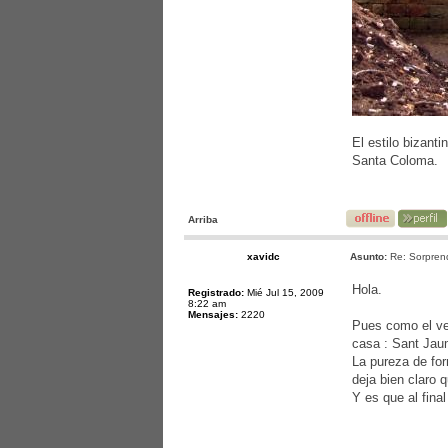
El estilo bizant
Santa Coloma.
Arriba
xavidc
Asunto:
Re: Sorprend
Hola.
Registrado:
Mié Jul 15, 2009
8:22 am
Mensajes:
2220
Pues como el ver
casa : Sant Jau
La pureza de for
deja bien claro q
Y es que al fina