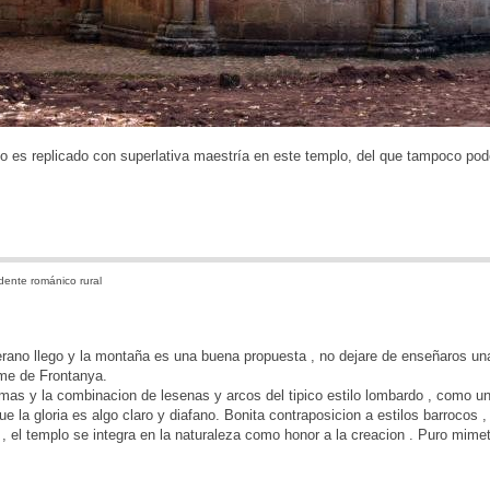
ino es replicado con superlativa maestría en este templo, del que tampoco po
ente románico rural
ano llego y la montaña es una buena propuesta , no dejare de enseñaros una
me de Frontanya.
mas y la combinacion de lesenas y arcos del tipico estilo lombardo , como u
ue la gloria es algo claro y diafano. Bonita contraposicion a estilos barrocos ,
l , el templo se integra en la naturaleza como honor a la creacion . Puro mime