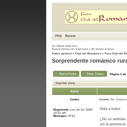
FAQ
Buscar
Su última visita fue:
Buscar temas sin respuesta
|
Ver temas activos
Índice general
»
Club del Románico
»
Foro Club del 
Sorprendente románico rur
Página
2
de
Imprimir vista
Autor
Corbio
Asunto:
Re: Sorprend
Hola a todos
Registrado:
Lun Jul 13, 2009
10:31 am
Mensajes:
6731
¿No os animáis a
sin la presencia