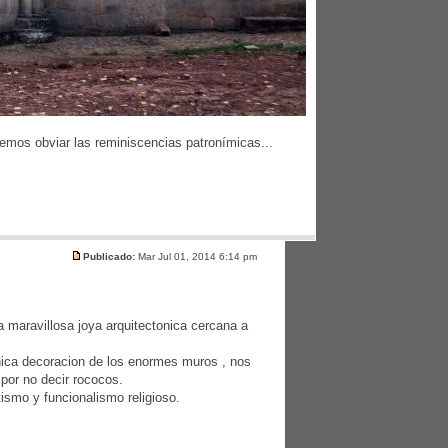
demos obviar las reminiscencias patronímicas...
Publicado:
Mar Jul 01, 2014 6:14 pm
 maravillosa joya arquitectonica cercana a
nica decoracion de los enormes muros , nos
 por no decir rococos.
tismo y funcionalismo religioso.