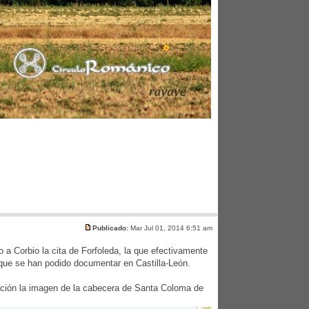
Publicado:
Mar Jul 01, 2014 6:51 am
 a Corbio la cita de Forfoleda, la que efectivamente
que se han podido documentar en Castilla-León.
uación la imagen de la cabecera de Santa Coloma de