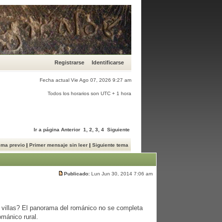
Registrarse
Identificarse
Fecha actual Vie Ago 07, 2026 9:27 am
Todos los horarios son UTC + 1 hora
Ir a página
Anterior
1
,
2
,
3
,
4
Siguiente
ema previo
|
Primer mensaje sin leer
|
Siguiente tema
Publicado:
Lun Jun 30, 2014 7:06 am
o villas? El panorama del románico no se completa
mánico rural.