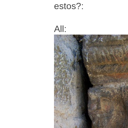
estos?:
All: