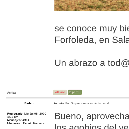
se conoce muy bie
Forfoleda, en Sal
Un abrazo a tod
Arriba
Eadan
Asunto:
Re: Sorprendente románico rural
Bueno, aprovechan
Registrado:
Mié Jul 08, 2009
4:02 pm
Mensajes:
4984
Ubicación:
Círculo Románico
los agobios del ve