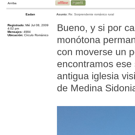
Arriba
Eadan
Asunto:
Re: Sorprendente románico rural
Bueno, y si por ca
Registrado:
Mié Jul 08, 2009
4:02 pm
Mensajes:
4984
Ubicación:
Círculo Románico
monótona permanen
con moverse un po
encontramos ese 
antigua iglesia vi
de Medina Sidonia