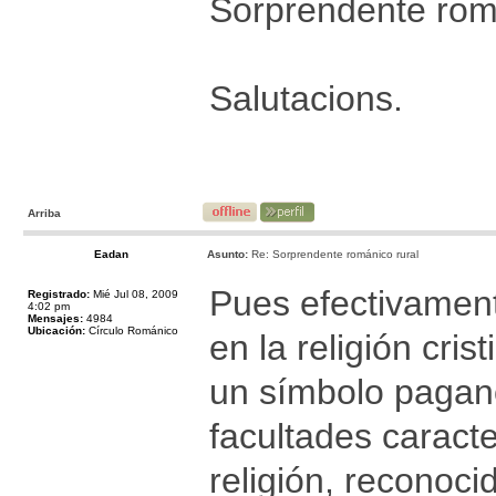
Sorprendente roma
Salutacions.
Arriba
Eadan
Asunto:
Re: Sorprendente románico rural
Pues efectivament
Registrado:
Mié Jul 08, 2009
4:02 pm
Mensajes:
4984
Ubicación:
Círculo Románico
en la religión cris
un símbolo pagano
facultades caracte
religión, reconoc