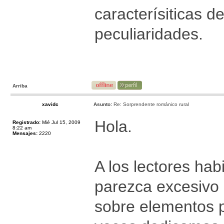
caracterísiticas d
peculiaridades.
Arriba
xavidc
Asunto:
Re: Sorprendente románico rural
Hola.
Registrado:
Mié Jul 15, 2009
8:22 am
Mensajes:
2220
A los lectores hab
parezca excesivo 
sobre elementos p