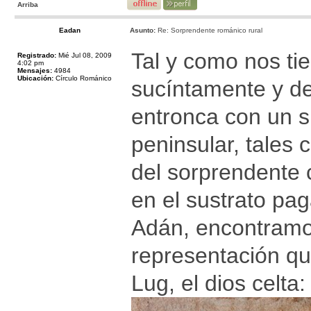
Arriba
Eadan
Asunto:
Re: Sorprendente románico rural
Tal y como nos ti
Registrado:
Mié Jul 08, 2009
4:02 pm
Mensajes:
4984
Ubicación:
Círculo Románico
sucíntamente y de
entronca con un s
peninsular, tales 
del sorprendente 
en el sustrato pag
Adán, encontramos
representación qu
Lug, el dios celta: