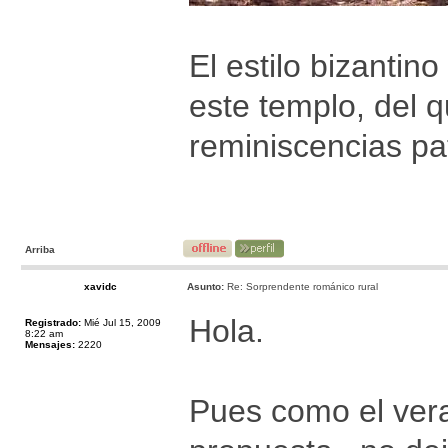
El estilo bizantin
este templo, del 
reminiscencias pa
Arriba
xavidc
Asunto:
Re: Sorprendente románico rural
Hola.
Registrado:
Mié Jul 15, 2009
8:22 am
Mensajes:
2220
Pues como el ver