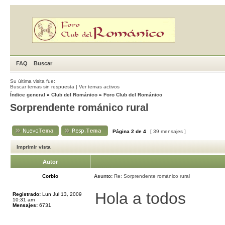
FAQ
Buscar
Su última visita fue:
Buscar temas sin respuesta
|
Ver temas activos
Índice general
»
Club del Románico
»
Foro Club del Románico
Sorprendente románico rural
Página
2
de
4
[ 39 mensajes ]
Imprimir vista
Autor
Corbio
Asunto:
Re: Sorprendente románico rural
Hola a todos
Registrado:
Lun Jul 13, 2009
10:31 am
Mensajes:
6731