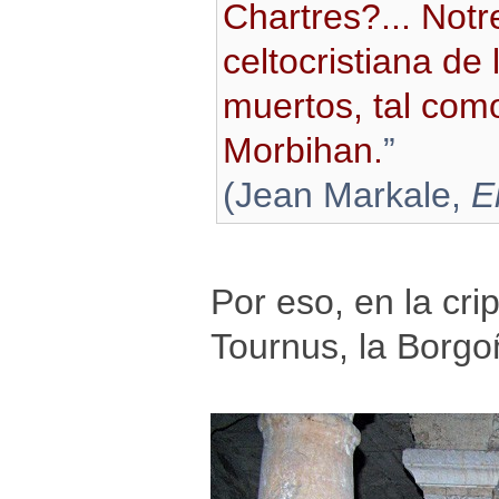
Chartres?... Not
celtocristiana de
muertos, tal com
Morbihan.
”
(Jean Markale,
E
Por eso, en la cri
Tournus, la Borgo