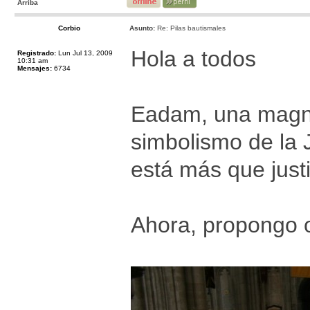
Arriba
Corbio
Asunto:
Re: Pilas bautismales
Hola a todos
Registrado:
Lun Jul 13, 2009
10:31 am
Mensajes:
6734
Eadam, una magníf
simbolismo de la J
está más que justi
Ahora, propongo o