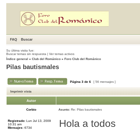
FAQ
Buscar
Su última visita fue:
Buscar temas sin respuesta
|
Ver temas activos
Índice general
»
Club del Románico
»
Foro Club del Románico
Pilas bautismales
Página
3
de
6
[ 56 mensajes ]
Imprimir vista
Autor
Corbio
Asunto:
Re: Pilas bautismales
Hola a todos
Registrado:
Lun Jul 13, 2009
10:31 am
Mensajes:
6734