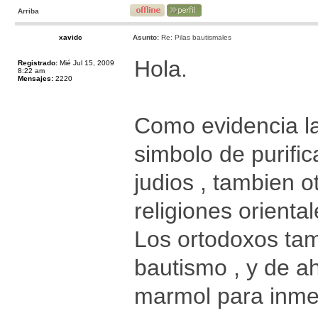
Arriba
xavidc
Asunto:
Re: Pilas bautismales
Hola.
Registrado:
Mié Jul 15, 2009
8:22 am
Mensajes:
2220
Como evidencia la
simbolo de purific
judios , tambien 
religiones oriental
Los ortodoxos tam
bautismo , y de ah
marmol para inmer