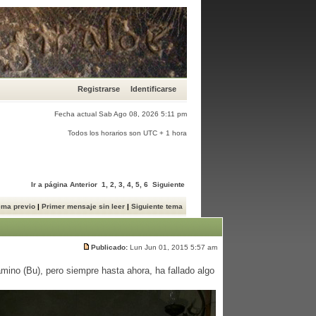
Registrarse
Identificarse
Fecha actual Sab Ago 08, 2026 5:11 pm
Todos los horarios son UTC + 1 hora
Ir a página
Anterior
1
,
2
,
3
,
4
,
5
,
6
Siguiente
ema previo
|
Primer mensaje sin leer
|
Siguiente tema
Publicado:
Lun Jun 01, 2015 5:57 am
amino (Bu), pero siempre hasta ahora, ha fallado algo