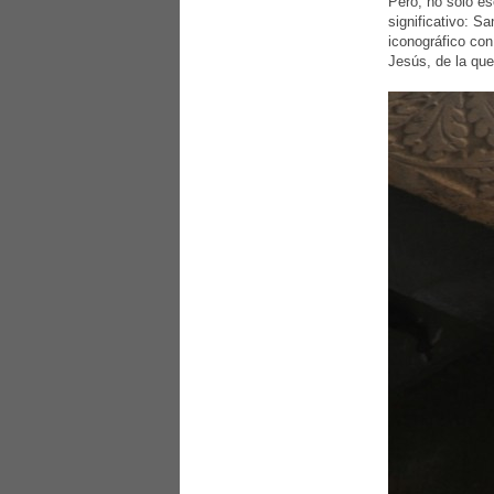
Pero, no sólo es
significativo: S
iconográfico con 
Jesús, de la que