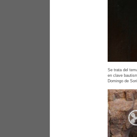
Se trata del tem
en clave bautism
Domingo de Soria