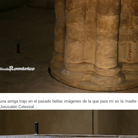
una amiga trajo en el pasado bellas imágenes de la que para mí es la 'madre
Jerusalén Celestial...