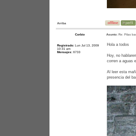
Arriba
Corbio
Asunto:
Re: Pilas ba
Hola a todos
Registrado:
Lun Jul 13, 2009
10:31 am
Mensajes:
6733
Hoy, no hablarem
corren a aguas e
Al leer esta mañ
presencia del ba