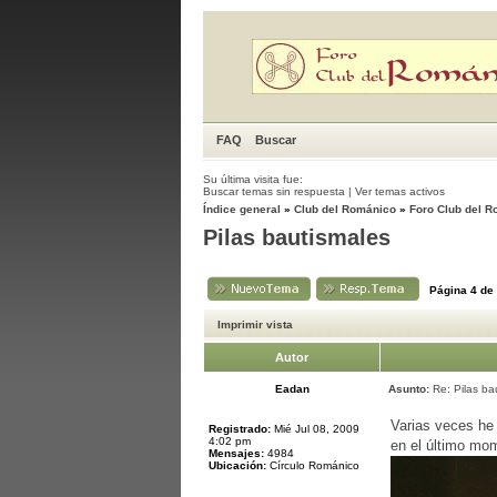
FAQ
Buscar
Su última visita fue:
Buscar temas sin respuesta
|
Ver temas activos
Índice general
»
Club del Románico
»
Foro Club del 
Pilas bautismales
Página
4
de
Imprimir vista
Autor
Eadan
Asunto:
Re: Pilas ba
Varias veces he 
Registrado:
Mié Jul 08, 2009
4:02 pm
en el último mo
Mensajes:
4984
Ubicación:
Círculo Románico