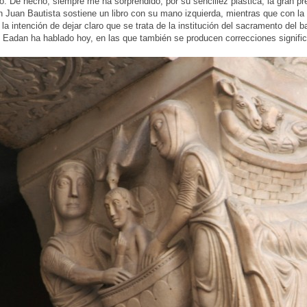
o. De hecho, siempre me ha sorprendido, por su sencillez plástica, la gran pr
an Juan Bautista sostiene un libro con su mano izquierda, mientras que con l
la intención de dejar claro que se trata de la institución del sacramento del ba
 Eadan ha hablado hoy, en las que también se producen correcciones signific