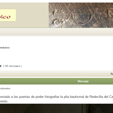
Románico
6
[ 56 mensajes ]
T
Mensaje
utismales
estado a las puertas de poder fotografiar la pila bautismal de Redecilla del C
mento.