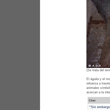
(Se trata del te
El águila y el m
refuerza a travé
animales símbol
acercan a la int
Citar:
“Sin embargo