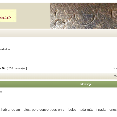
Románico
e
26
[ 258 mensajes ]
Ir
T
Mensaje
os
 hablar de animales, pero convertidos en símbolos; nada más ni nada menos 