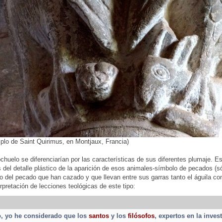
mplo de Saint Quirimus, en Montjaux, Francia)
ochuelo se diferenciarían por las características de sus diferentes plumaje.
s del detalle plástico de la aparición de esos animales-símbolo de pecados (só
o del pecado que han cazado y que llevan entre sus garras tanto el águila 
erpretación de lecciones teológicas de este tipo:
, yo he considerado que los
santos
y los
filósofos
, expertos en la inves