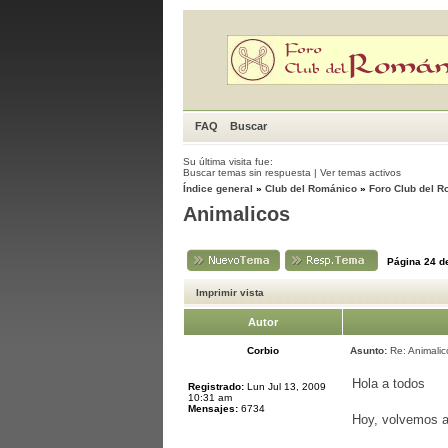
FAQ
Buscar
Su última visita fue:
Buscar temas sin respuesta
|
Ver temas activos
Índice general
»
Club del Románico
»
Foro Club del 
Animalicos
Página
24
d
Imprimir vista
Autor
Corbio
Asunto:
Re: Animalic
Hola a todos
Registrado:
Lun Jul 13, 2009
10:31 am
Mensajes:
6734
Hoy, volvemos a