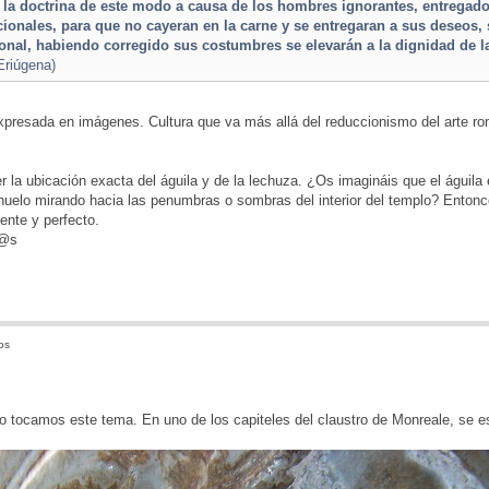
la doctrina de este modo a causa de los hombres ignorantes, entregados
cionales, para que no cayeran en la carne y se entregaran a sus deseos, 
cional, habiendo corregido sus costumbres se elevarán a la dignidad de l
Eriúgena)
xpresada en imágenes. Cultura que va más allá del reduccionismo del arte ro
r la ubicación exacta del águila y de la lechuza. ¿Os imagináis que el águila
huelo mirando hacia las penumbras o sombras del interior del templo? Entonc
ente y perfecto.
d@s
os
 tocamos este tema. En uno de los capiteles del claustro de Monreale, se es