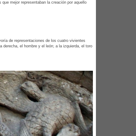
 que mejor representaban la creación por aquello
yoría de representaciones de los cuatro vivientes
 derecha, el hombre y el león; a la izquierda, el toro