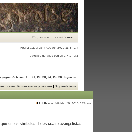
Registrarse
Identificarse
Fecha actual Dom Ago 09, 2026 11:37 am
Todos los horarios son UTC + 1 hora
 a página
Anterior
1
...
21
,
22
,
23
,
24
,
25
,
26
Siguiente
ema previo
|
Primer mensaje sin leer
|
Siguiente tema
Publicado:
Mié Mar 28, 2018 8:20 am
que en los símbolos de los cuatro evangelistas.