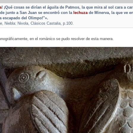
a
! ¡Qué cosas se dirían el águila de Patmos, la que mira al sol cara a c
de junto a San Juan se encontró con la
lechuza
de Minerva, la que ve e
ía escapado del Olimpo!"».
 Niebla: Nivola, Clásicos Castalia, p.100.
onográficamente, en el románico se pudo resolver de esta manera.