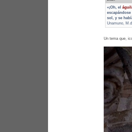
«¡Oh, el
águil
escapándose 
sol, y se hab
Unamuno, M.de,
Un tema que, ic