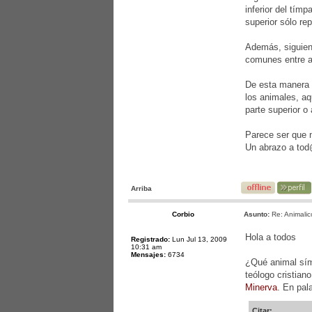
inferior del tím
superior sólo re
Además, siguiend
comunes entre a
De esta manera 
los animales, aq
parte superior o
Parece ser que n
Un abrazo a to
Arriba
Corbio
Asunto:
Re: Animalic
Hola a todos
Registrado:
Lun Jul 13, 2009
10:31 am
Mensajes:
6734
¿Qué animal símb
teólogo cristian
Minerva
. En pa
Citar: