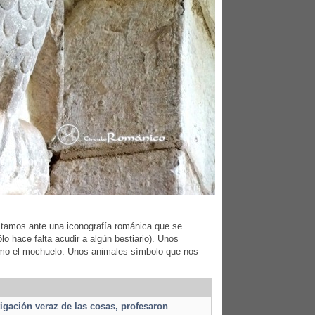
 Estamos ante una iconografía románica que se
lo hace falta acudir a algún bestiario). Unos
como el mochuelo. Unos animales símbolo que nos
tigación veraz de las cosas, profesaron