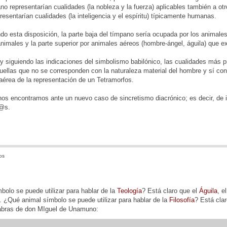
pano representarían cualidades (la nobleza y la fuerza) aplicables también a o
presentarían cualidades (la inteligencia y el espíritu) típicamente humanas.
o esta disposición, la parte baja del tímpano sería ocupada por los animales 
nimales y la parte superior por animales aéreos (hombre-ángel, águila) que 
y siguiendo las indicaciones del simbolismo babilónico, las cualidades más
uellas que no se corresponden con la naturaleza material del hombre y sí con
 aérea de la representación de un Tetramorfos.
os encontramos ante un nuevo caso de sincretismo diacrónico; es decir, de i
d@s.
os
olo se puede utilizar para hablar de la
Teología
? Está claro que el
Águila
, e
o. ¿Qué animal símbolo se puede utilizar para hablar de la
Filosofía
? Está cla
labras de don MIguel de Unamuno: