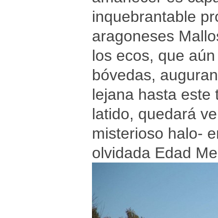
inquebrantable pro
aragoneses Mallos
los ecos, que aú
bóvedas, auguran
lejana hasta este 
latido, quedará v
misterioso halo- e
olvidada Edad Med