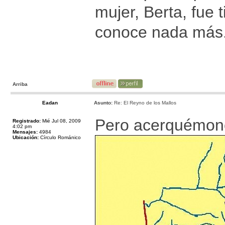
mujer, Berta, fue t
conoce nada más
Arriba
Eadan
Asunto:
Re: El Reyno de los Mallos
Pero acerquémono
Registrado:
Mié Jul 08, 2009
4:02 pm
Mensajes:
4984
Ubicación:
Círculo Románico