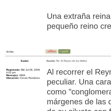
Una extraña reina
pequeño reino cre
Arriba
Eadan
Asunto:
Re: El Reyno de los Mallos
Al recorrer el Rey
Registrado:
Mié Jul 08, 2009
4:02 pm
Mensajes:
4984
Ubicación:
Círculo Románico
peculiar. Una car
como "conglomerad
márgenes de las de