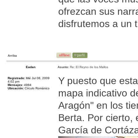
ofrezcan sus nar
disfrutemos a un 
Arriba
Eadan
Asunto:
Re: El Reyno de los Mallos
Y puesto que esta
Registrado:
Mié Jul 08, 2009
4:02 pm
Mensajes:
4984
Ubicación:
Círculo Románico
mapa indicativo d
Aragón" en los ti
Berta. Por cierto
García de Cortáza