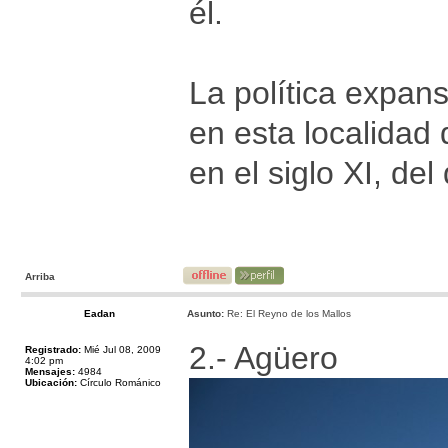
él.
La política expans
en esta localidad
en el siglo XI, de
Arriba
Eadan
Asunto:
Re: El Reyno de los Mallos
2.- Agüero
Registrado:
Mié Jul 08, 2009
4:02 pm
Mensajes:
4984
Ubicación:
Círculo Románico