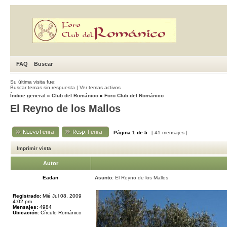
FAQ
Buscar
Su última visita fue:
Buscar temas sin respuesta
|
Ver temas activos
Índice general
»
Club del Románico
»
Foro Club del Románico
El Reyno de los Mallos
Página
1
de
5
[ 41 mensajes ]
Imprimir vista
Autor
Eadan
Asunto:
El Reyno de los Mallos
Registrado:
Mié Jul 08, 2009
4:02 pm
Mensajes:
4984
Ubicación:
Círculo Románico