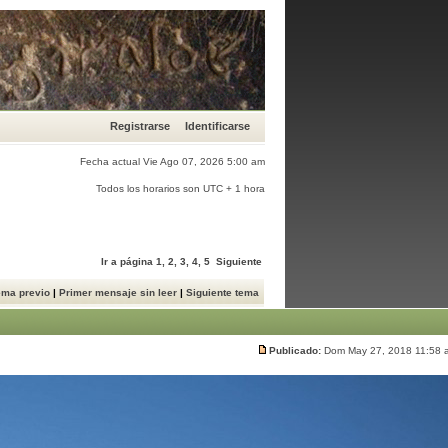
Registrarse
Identificarse
Fecha actual Vie Ago 07, 2026 5:00 am
Todos los horarios son UTC + 1 hora
Ir a página
1
,
2
,
3
,
4
,
5
Siguiente
ema previo
|
Primer mensaje sin leer
|
Siguiente tema
Publicado:
Dom May 27, 2018 11:58