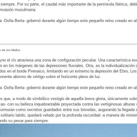
siempre. Por su parte, el caudal más importante de la península Ibérica, debi
 invasión musulmana.
a -Doña Berta- gobernó durante algún tiempo este pequeño reino creado en alg
 de los Mallos
eyno el río atraviesa una zona de configuración peculiar. Una característica
n en los márgenes de las depresiones fluviales. Otra, es la individualizació
dos en el borde Pirenaico, limitando en un extremo la depresión del Ebro, Los
ponente abismo de vértigo sobre el horizonte pleno de luz.
a -Doña Berta- gobernó durante algún tiempo este pequeño reino creado en al
os que, a modo de simbólico vestigio de aquella breve gloria, únicamente sob
zas- con su belleza inquebrantable proyectada contra las vertiginosas altura
urmuran como secretos guardados entre sus bóvedas, augurando la llegada de
 solitario latido, quedará velado por la profunda oscuridad -a manera de mist
ando su pesar para siempre.