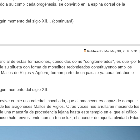
do a su complicada orogénesis, se convirtió en la espina dorsal de la
ún momento del siglo XII... (continuará)
Publicado:
Mié May 30, 2018 5:31
 esencial de estas formaciones, conocidas como "conglomerados", es que -por l
n de su silueta con forma de monolitos redondeados constituyendo amplios
 Mallos de Riglos y Agüero, forman parte de un paisaje ya característico e
gún momento del siglo XII.
revive en pie una catedral inacabada, que al amanecer es capaz de competir 
s de los aragoneses Mallos de Riglos. Otras voces nos arrullarán meciendo los
 una maestría de procedencia lejana hasta este templo en el que el cálido
erioso halo- envolviendo con su tenue luz, el suceder de aquella olvidada Edad