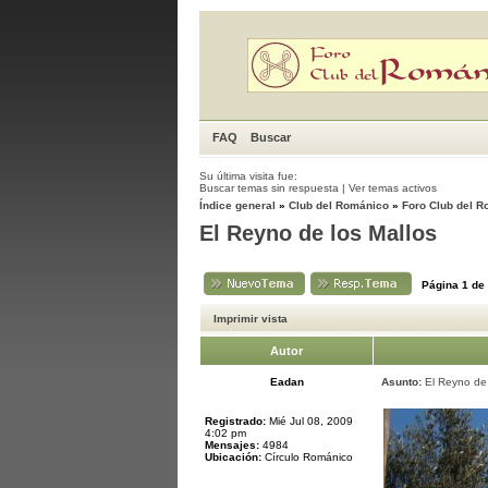
FAQ
Buscar
Su última visita fue:
Buscar temas sin respuesta
|
Ver temas activos
Índice general
»
Club del Románico
»
Foro Club del 
El Reyno de los Mallos
Página
1
de
Imprimir vista
Autor
Eadan
Asunto:
El Reyno de 
Registrado:
Mié Jul 08, 2009
4:02 pm
Mensajes:
4984
Ubicación:
Círculo Románico