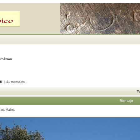
Románico
5
[ 41 mensajes ]
T
Mensaje
los Mallos