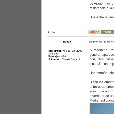
de Aragón hoy y 
resistencia a la
Una extraña rein
Arriba
Eadan
Asunto:
Re: El Reyno
Al recorrer el R
Registrado:
Mié Jul 08, 2009
4:02 pm
general- aparece
Mensajes:
4984
conjuntos. Situa
Ubicación:
Círculo Románico
inusual... un im
Una extraña rein
Dicen los erudit
entre otras proe
ecos, que aún m
reverberar de un
Media, soliviant