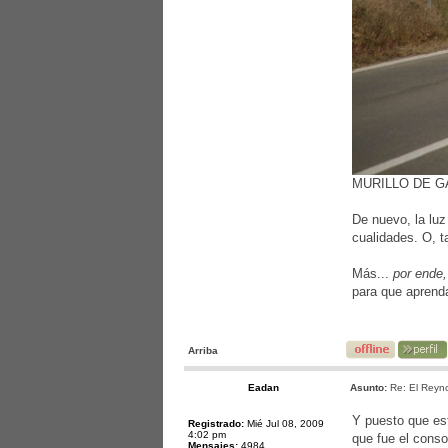
MURILLO DE G
De nuevo, la luz
cualidades. O, t
Más...
por ende,
para que aprend
Arriba
Eadan
Asunto:
Re: El Reyno
Y puesto que est
Registrado:
Mié Jul 08, 2009
4:02 pm
que fue el conso
Mensajes:
4984