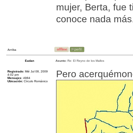
mujer, Berta, fue t
conoce nada más
Arriba
Eadan
Asunto:
Re: El Reyno de los Mallos
Pero acerquémono
Registrado:
Mié Jul 08, 2009
4:02 pm
Mensajes:
4984
Ubicación:
Círculo Románico