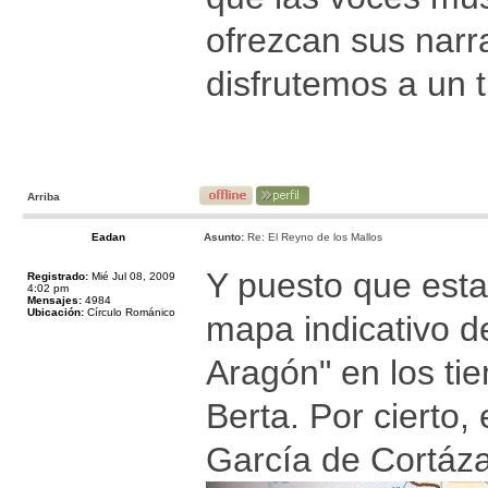
ofrezcan sus nar
disfrutemos a un 
Arriba
Eadan
Asunto:
Re: El Reyno de los Mallos
Y puesto que esta
Registrado:
Mié Jul 08, 2009
4:02 pm
Mensajes:
4984
Ubicación:
Círculo Románico
mapa indicativo d
Aragón" en los ti
Berta. Por cierto
García de Cortáza