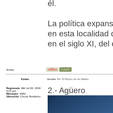
él.
La política expans
en esta localidad
en el siglo XI, de
Arriba
Eadan
Asunto:
Re: El Reyno de los Mallos
2.- Agüero
Registrado:
Mié Jul 08, 2009
4:02 pm
Mensajes:
4984
Ubicación:
Círculo Románico