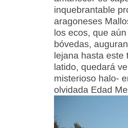
inquebrantable pro
aragoneses Mallos
los ecos, que aú
bóvedas, auguran
lejana hasta este 
latido, quedará v
misterioso halo- e
olvidada Edad Med