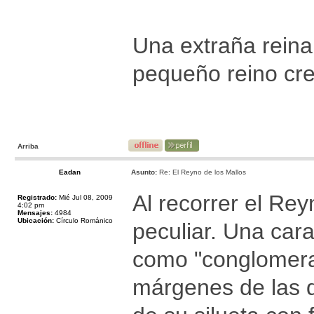
Una extraña reina
pequeño reino cre
Arriba
Eadan
Asunto:
Re: El Reyno de los Mallos
Al recorrer el Rey
Registrado:
Mié Jul 08, 2009
4:02 pm
Mensajes:
4984
Ubicación:
Círculo Románico
peculiar. Una car
como "conglomerad
márgenes de las de