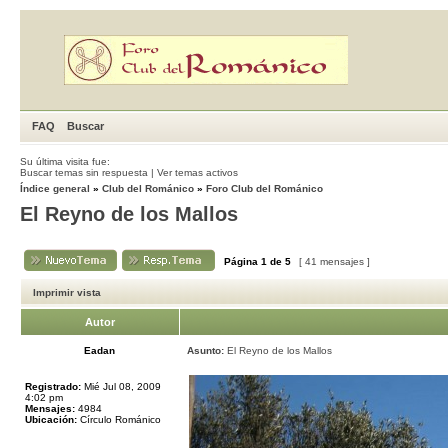
FAQ
Buscar
Su última visita fue:
Buscar temas sin respuesta
|
Ver temas activos
Índice general
»
Club del Románico
»
Foro Club del Románico
El Reyno de los Mallos
Página
1
de
5
[ 41 mensajes ]
Imprimir vista
Autor
Eadan
Asunto:
El Reyno de los Mallos
Registrado:
Mié Jul 08, 2009
4:02 pm
Mensajes:
4984
Ubicación:
Círculo Románico