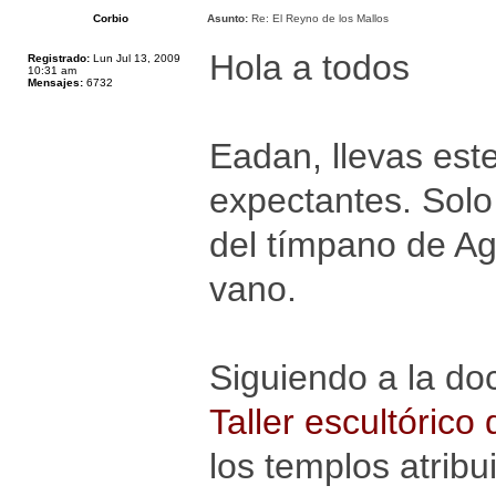
Corbio
Asunto:
Re: El Reyno de los Mallos
Hola a todos
Registrado:
Lun Jul 13, 2009
10:31 am
Mensajes:
6732
Eadan, llevas est
expectantes. Solo
del tímpano de Ag
vano.
Siguiendo a la do
Taller escultórico 
los templos atrib