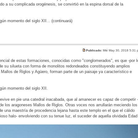
do a su complicada orogénesis, se convirtió en la espina dorsal de la
ún momento del siglo XII... (continuará)
Publicado:
Mié May 30, 2018 5:31
 esencial de estas formaciones, conocidas como "conglomerados", es que -por l
n de su silueta con forma de monolitos redondeados constituyendo amplios
 Mallos de Riglos y Agüero, forman parte de un paisaje ya característico e
gún momento del siglo XII.
revive en pie una catedral inacabada, que al amanecer es capaz de competir 
s de los aragoneses Mallos de Riglos. Otras voces nos arrullarán meciendo los
 una maestría de procedencia lejana hasta este templo en el que el cálido
erioso halo- envolviendo con su tenue luz, el suceder de aquella olvidada Edad