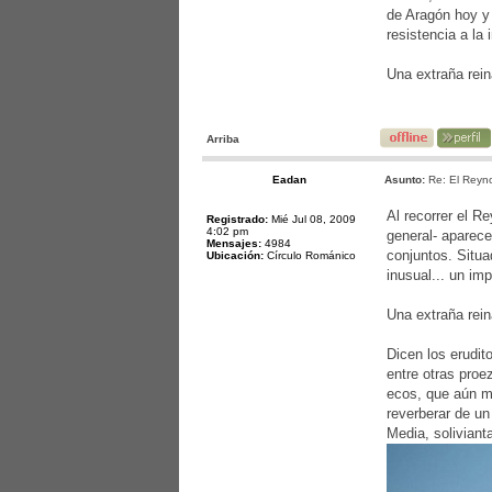
de Aragón hoy y 
resistencia a la
Una extraña rein
Arriba
Eadan
Asunto:
Re: El Reyno
Al recorrer el R
Registrado:
Mié Jul 08, 2009
4:02 pm
general- aparece
Mensajes:
4984
conjuntos. Situa
Ubicación:
Círculo Románico
inusual... un im
Una extraña rein
Dicen los erudit
entre otras proe
ecos, que aún m
reverberar de un
Media, soliviant