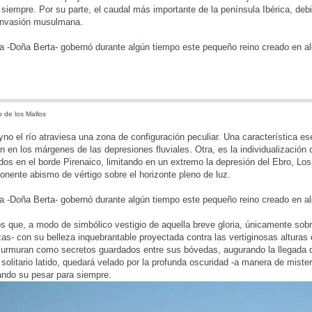
siempre. Por su parte, el caudal más importante de la península Ibérica, debi
 invasión musulmana.
a -Doña Berta- gobernó durante algún tiempo este pequeño reino creado en alg
 de los Mallos
eyno el río atraviesa una zona de configuración peculiar. Una característica
n en los márgenes de las depresiones fluviales. Otra, es la individualizació
dos en el borde Pirenaico, limitando en un extremo la depresión del Ebro, Los
ponente abismo de vértigo sobre el horizonte pleno de luz.
a -Doña Berta- gobernó durante algún tiempo este pequeño reino creado en al
os que, a modo de simbólico vestigio de aquella breve gloria, únicamente sob
zas- con su belleza inquebrantable proyectada contra las vertiginosas altura
urmuran como secretos guardados entre sus bóvedas, augurando la llegada de
 solitario latido, quedará velado por la profunda oscuridad -a manera de mist
ando su pesar para siempre.