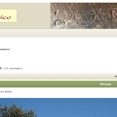
Románico
5
[ 41 mensajes ]
T
Mensaje
los Mallos