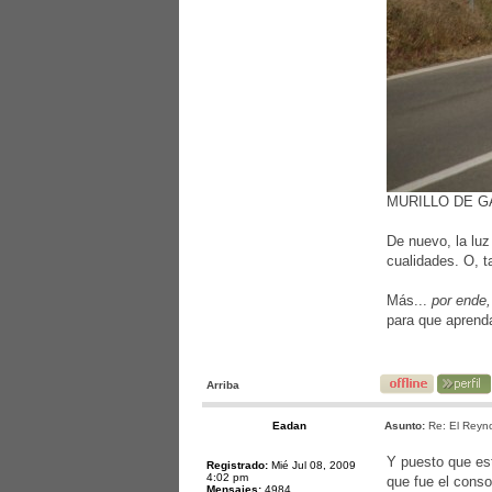
MURILLO DE G
De nuevo, la luz
cualidades. O, t
Más...
por ende,
para que aprend
Arriba
Eadan
Asunto:
Re: El Reyno
Y puesto que est
Registrado:
Mié Jul 08, 2009
4:02 pm
que fue el conso
Mensajes:
4984