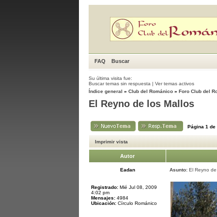
FAQ
Buscar
Su última visita fue:
Buscar temas sin respuesta
|
Ver temas activos
Índice general
»
Club del Románico
»
Foro Club del 
El Reyno de los Mallos
Página
1
de
Imprimir vista
Autor
Eadan
Asunto:
El Reyno de 
Registrado:
Mié Jul 08, 2009
4:02 pm
Mensajes:
4984
Ubicación:
Círculo Románico