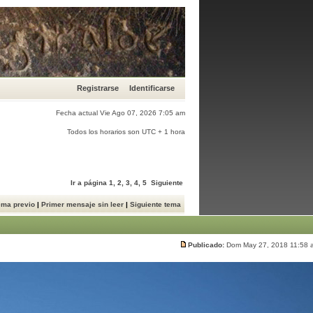
Registrarse
Identificarse
Fecha actual Vie Ago 07, 2026 7:05 am
Todos los horarios son UTC + 1 hora
Ir a página
1
,
2
,
3
,
4
,
5
Siguiente
ema previo
|
Primer mensaje sin leer
|
Siguiente tema
Publicado:
Dom May 27, 2018 11:58