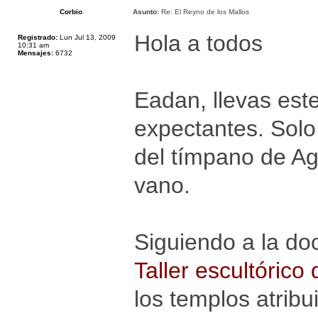
Corbio
Asunto:
Re: El Reyno de los Mallos
Hola a todos
Registrado:
Lun Jul 13, 2009
10:31 am
Mensajes:
6732
Eadan, llevas est
expectantes. Solo
del tímpano de Ag
vano.
Siguiendo a la do
Taller escultórico 
los templos atrib