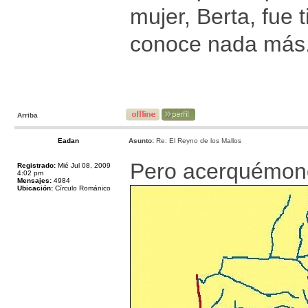
mujer, Berta, fue t
conoce nada más
Arriba
Eadan
Asunto:
Re: El Reyno de los Mallos
Pero acerquémono
Registrado:
Mié Jul 08, 2009
4:02 pm
Mensajes:
4984
Ubicación:
Círculo Románico