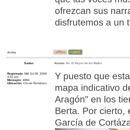
ofrezcan sus nar
disfrutemos a un 
Arriba
Eadan
Asunto:
Re: El Reyno de los Mallos
Y puesto que esta
Registrado:
Mié Jul 08, 2009
4:02 pm
Mensajes:
4984
Ubicación:
Círculo Románico
mapa indicativo d
Aragón" en los ti
Berta. Por cierto
García de Cortáza