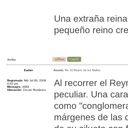
Una extraña reina
pequeño reino cre
Arriba
Eadan
Asunto:
Re: El Reyno de los Mallos
Al recorrer el Rey
Registrado:
Mié Jul 08, 2009
4:02 pm
Mensajes:
4984
Ubicación:
Círculo Románico
peculiar. Una car
como "conglomerad
márgenes de las de