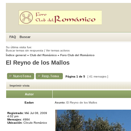
FAQ
Buscar
Su última visita fue:
Buscar temas sin respuesta
|
Ver temas activos
Índice general
»
Club del Románico
»
Foro Club del Románico
El Reyno de los Mallos
Página
1
de
5
[ 41 mensajes ]
Imprimir vista
Autor
Eadan
Asunto:
El Reyno de los Mallos
Registrado:
Mié Jul 08, 2009
4:02 pm
Mensajes:
4984
Ubicación:
Círculo Románico