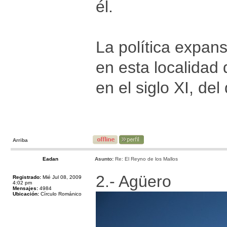
él.
La política expans
en esta localidad
en el siglo XI, de
Arriba
Eadan
Asunto:
Re: El Reyno de los Mallos
2.- Agüero
Registrado:
Mié Jul 08, 2009
4:02 pm
Mensajes:
4984
Ubicación:
Círculo Románico