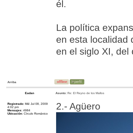
él.
La política expans
en esta localidad
en el siglo XI, de
Arriba
Eadan
Asunto:
Re: El Reyno de los Mallos
2.- Agüero
Registrado:
Mié Jul 08, 2009
4:02 pm
Mensajes:
4984
Ubicación:
Círculo Románico