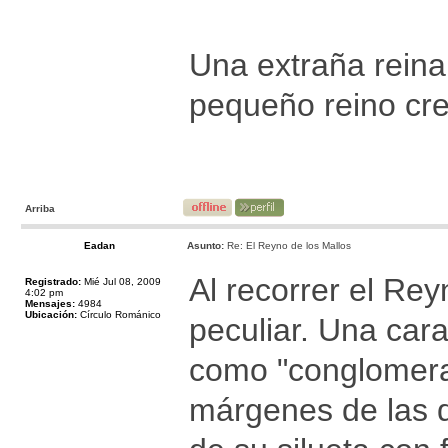
Una extraña reina
pequeño reino cre
Arriba
Eadan
Asunto:
Re: El Reyno de los Mallos
Al recorrer el Rey
Registrado:
Mié Jul 08, 2009
4:02 pm
Mensajes:
4984
Ubicación:
Círculo Románico
peculiar. Una car
como "conglomerad
márgenes de las de