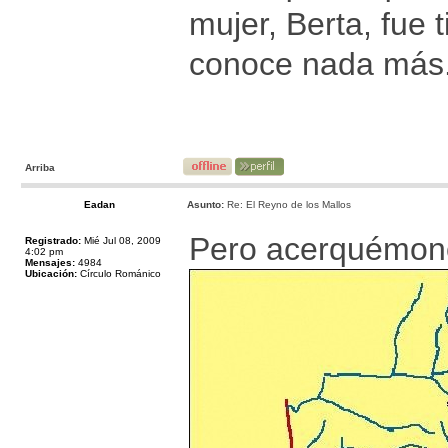
mujer, Berta, fue t
conoce nada más
Arriba
Eadan
Asunto:
Re: El Reyno de los Mallos
Pero acerquémono
Registrado:
Mié Jul 08, 2009
4:02 pm
Mensajes:
4984
Ubicación:
Círculo Románico