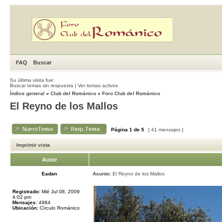
FAQ
Buscar
Su última visita fue:
Buscar temas sin respuesta
|
Ver temas activos
Índice general
»
Club del Románico
»
Foro Club del Románico
El Reyno de los Mallos
Página
1
de
5
[ 41 mensajes ]
Imprimir vista
Autor
Eadan
Asunto:
El Reyno de los Mallos
Registrado:
Mié Jul 08, 2009
4:02 pm
Mensajes:
4984
Ubicación:
Círculo Románico