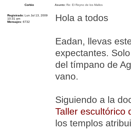
Corbio
Asunto:
Re: El Reyno de los Mallos
Hola a todos
Registrado:
Lun Jul 13, 2009
10:31 am
Mensajes:
6732
Eadan, llevas est
expectantes. Solo
del tímpano de Ag
vano.
Siguiendo a la do
Taller escultórico 
los templos atrib