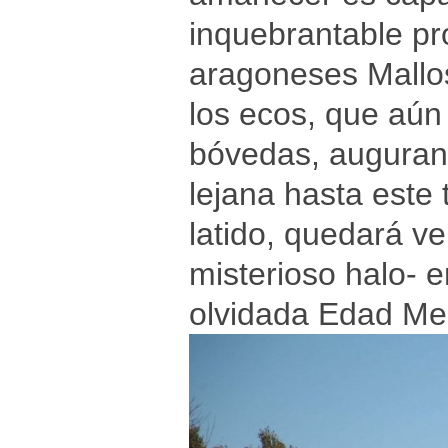
inquebrantable pro
aragoneses Mallos
los ecos, que aú
bóvedas, auguran
lejana hasta este 
latido, quedará v
misterioso halo- e
olvidada Edad Med