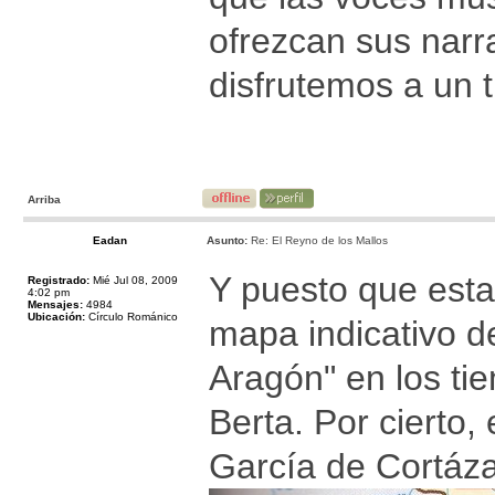
ofrezcan sus nar
disfrutemos a un 
Arriba
Eadan
Asunto:
Re: El Reyno de los Mallos
Y puesto que esta
Registrado:
Mié Jul 08, 2009
4:02 pm
Mensajes:
4984
Ubicación:
Círculo Románico
mapa indicativo d
Aragón" en los ti
Berta. Por cierto
García de Cortáza