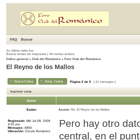
FAQ
Buscar
Su última visita fue:
Buscar temas sin respuesta
|
Ver temas activos
Índice general
»
Club del Románico
»
Foro Club del Románico
El Reyno de los Mallos
Página
2
de
5
[ 41 mensajes ]
Imprimir vista
Autor
Eadan
Asunto:
Re: El Reyno de los Mallos
Pero hay otro dato
Registrado:
Mié Jul 08, 2009
4:02 pm
Mensajes:
4984
Ubicación:
Círculo Románico
central, en el pun