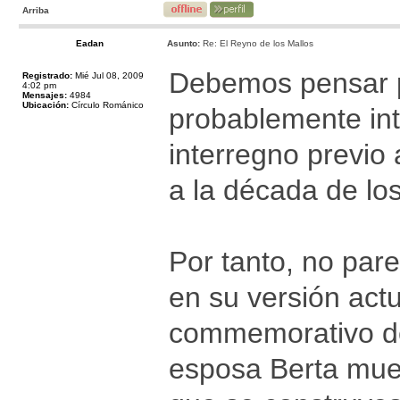
Arriba
Eadan
Asunto:
Re: El Reyno de los Mallos
Debemos pensar p
Registrado:
Mié Jul 08, 2009
4:02 pm
Mensajes:
4984
Ubicación:
Círculo Románico
probablemente int
interregno previo
a la década de los
Por tanto, no par
en su versión ac
commemorativo de
esposa Berta mue