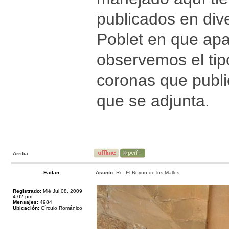
publicados en dive
Poblet en que apa
observemos el tip
coronas que publ
que se adjunta.
Arriba
Eadan
Asunto:
Re: El Reyno de los Mallos
Registrado:
Mié Jul 08, 2009
4:02 pm
Mensajes:
4984
Ubicación:
Círculo Románico