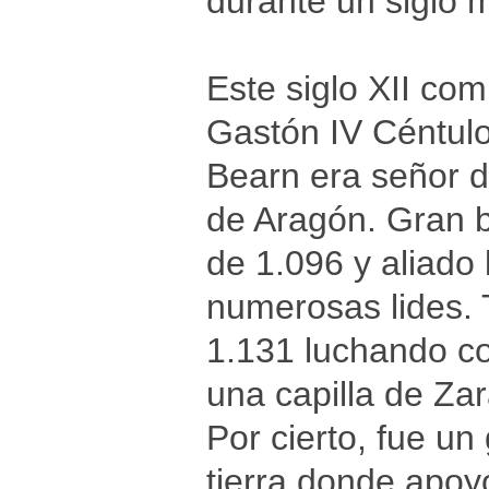
durante un siglo
Este siglo XII com
Gastón IV Céntulo
Bearn era señor d
de Aragón. Gran b
de 1.096 y aliado 
numerosas lides. T
1.131 luchando co
una capilla de Za
Por cierto, fue u
tierra donde apoy