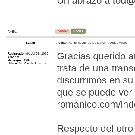
Un abrazo a tod
Arriba
Eadan
Asunto:
Re: El Reyno de los Mallos (©Grupo Ailbe)
Gracias querido a
Registrado:
Mié Jul 08, 2009
4:02 pm
Mensajes:
4984
Ubicación:
Círculo Románico
trata de una trans
discurrimos en su 
que se puede ver 
romanico.com/inde
Respecto del otro 