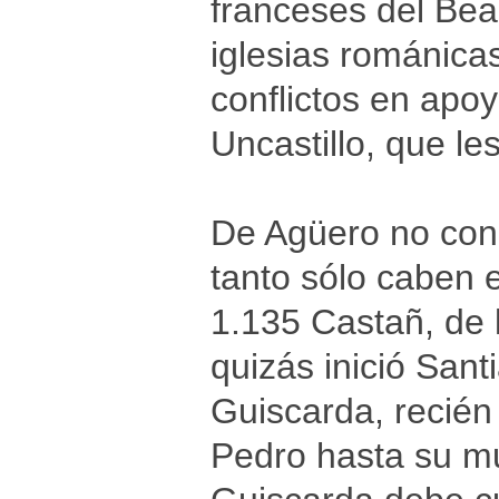
franceses del Bea
iglesias románicas
conflictos en apo
Uncastillo, que le
De Agüero no con
tanto sólo caben 
1.135 Castañ, de 
quizás inició San
Guiscarda, recién 
Pedro hasta su m