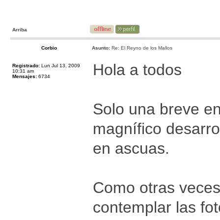
Arriba
Corbio
Asunto:
Re: El Reyno de los Mallos
Hola a todos
Registrado:
Lun Jul 13, 2009
10:31 am
Mensajes:
6734
Solo una breve ent
magnífico desarro
en ascuas.
Como otras veces
contemplar las fo