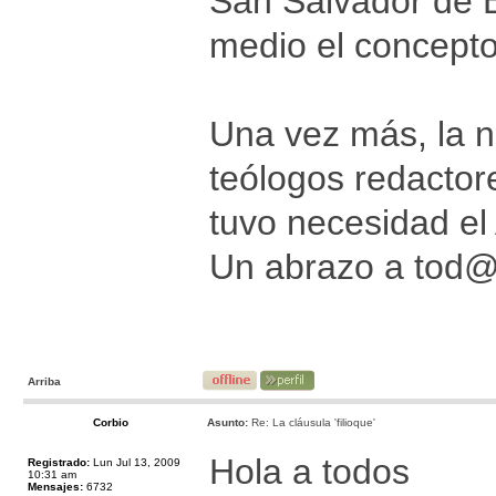
San Salvador de E
medio el concepto
Una vez más, la n
teólogos redactor
tuvo necesidad el
Un abrazo a tod
Arriba
Corbio
Asunto:
Re: La cláusula 'filioque'
Hola a todos
Registrado:
Lun Jul 13, 2009
10:31 am
Mensajes:
6732