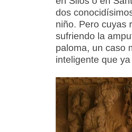
en Silos o en San
dos conocidísimos
niño. Pero cuyas 
sufriendo la amput
paloma, un caso m
inteligente que y