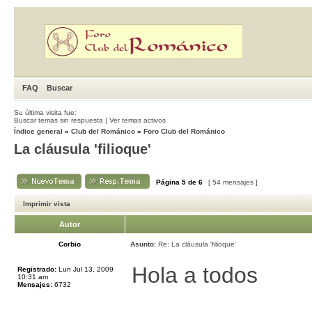
FAQ
Buscar
Su última visita fue:
Buscar temas sin respuesta
|
Ver temas activos
Índice general
»
Club del Románico
»
Foro Club del Románico
La cláusula 'filioque'
Página
5
de
6
[ 54 mensajes ]
Imprimir vista
Autor
Corbio
Asunto:
Re: La cláusula 'filioque'
Hola a todos
Registrado:
Lun Jul 13, 2009
10:31 am
Mensajes:
6732