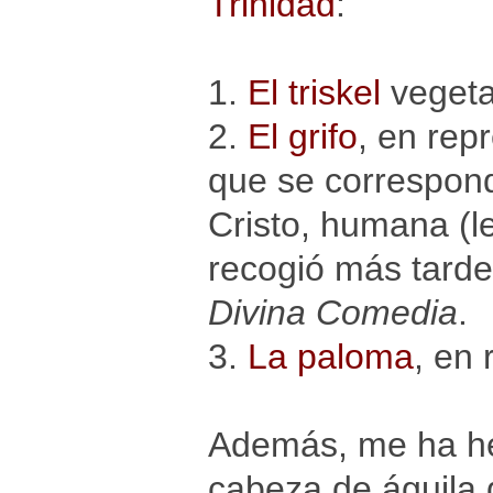
Trinidad
:
1.
El triskel
vegeta
2.
El grifo
, en rep
que se correspond
Cristo, humana (le
recogió más tarde
Divina Comedia
.
3.
La paloma
, en
Además, me ha hec
cabeza de águila 