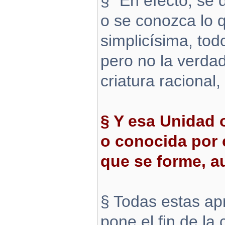
§ “En efecto, se 
o se conozca lo 
simplicísima, tod
pero no la verda
criatura racional,
§ Y esa Unidad 
o conocida por 
que se forme, a
§ Todas estas ap
pone el fin de l