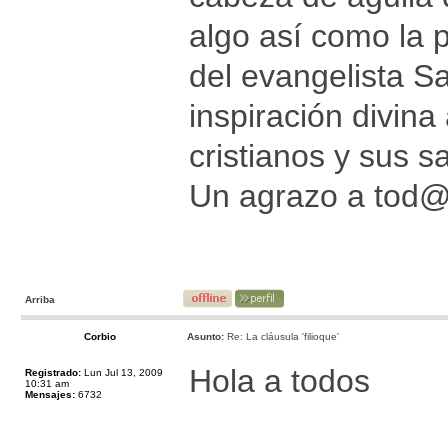
algo así como la 
del evangelista Sa
inspiración divin
cristianos y sus s
Un agrazo a tod
Arriba
Corbio
Asunto:
Re: La cláusula 'filioque'
Hola a todos
Registrado:
Lun Jul 13, 2009
10:31 am
Mensajes:
6732