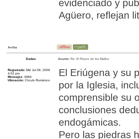
evidenciado y publ
Agüero, reflejan 
Arriba
Eadan
Asunto:
Re: El Reyno de los Mallos
El Eriúgena y su 
Registrado:
Mié Jul 08, 2009
4:02 pm
Mensajes:
4984
Ubicación:
Círculo Románico
por la Iglesia, inc
comprensible su o
conclusiones dedu
endogámicas.
Pero las piedras 