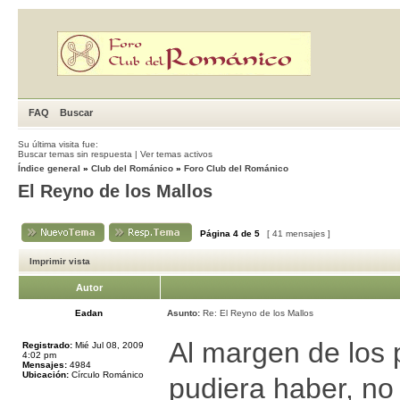
FAQ
Buscar
Su última visita fue:
Buscar temas sin respuesta
|
Ver temas activos
Índice general
»
Club del Románico
»
Foro Club del Románico
El Reyno de los Mallos
Página
4
de
5
[ 41 mensajes ]
Imprimir vista
Autor
Eadan
Asunto:
Re: El Reyno de los Mallos
Al margen de los p
Registrado:
Mié Jul 08, 2009
4:02 pm
Mensajes:
4984
Ubicación:
Círculo Románico
pudiera haber, no