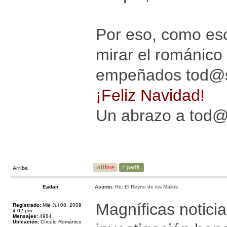
Por eso, como es
mirar el románico
empeñados tod@s 
¡Feliz Navidad!
Un abrazo a tod
Arriba
Eadan
Asunto:
Re: El Reyno de los Mallos
Magníficas noticia
Registrado:
Mié Jul 08, 2009
4:02 pm
Mensajes:
4984
Ubicación:
Círculo Románico