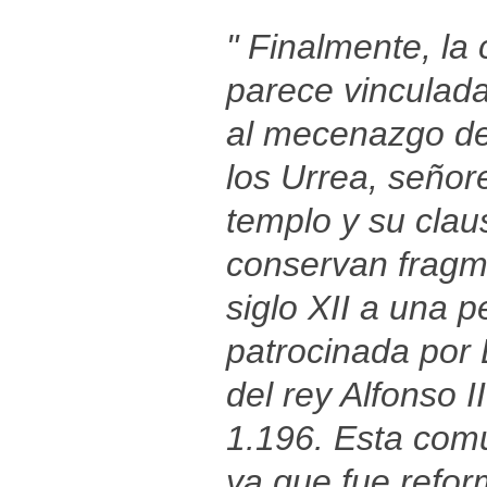
" Finalmente, la
parece vinculada
al mecenazgo de
los Urrea, señor
templo y su clau
conservan fragme
siglo XII a una 
patrocinada por 
del rey Alfonso 
1.196. Esta comu
ya que fue refo